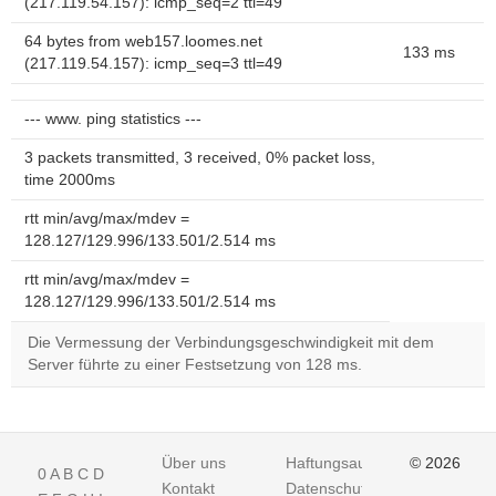
(217.119.54.157): icmp_seq=2 ttl=49
64 bytes from web157.loomes.net
133 ms
(217.119.54.157): icmp_seq=3 ttl=49
--- www. ping statistics ---
3 packets transmitted, 3 received, 0% packet loss,
time 2000ms
rtt min/avg/max/mdev =
128.127/129.996/133.501/2.514 ms
rtt min/avg/max/mdev =
128.127/129.996/133.501/2.514 ms
Die Vermessung der Verbindungsgeschwindigkeit mit dem
Server führte zu einer Festsetzung von 128 ms.
Über uns
Haftungsausschluss
© 2026
0
A
B
C
D
Kontakt
Datenschutz