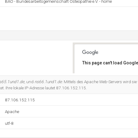
BAO - Bundesarbeitsgemeinschaft Osteopathie e.V. - home
This page can't load Google
Do you own this website?
s65.1und1.de
, und
ns66.1und1.de
. Mittels des Apache Web-Servers wird sie 
. Ihre lokale IP-Adresse lautet 87.106.152.115.
87.106.152.115
Apache
utf-8