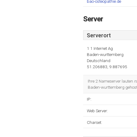
bao-osteopathie.de
Server
Serverort
1 1 Internet Ag
Baden-wurttemberg
Deutschland
51.206883, 9.887695
Ihre 2 Nameserver lauten
n
Baden-wurttemberg gehostet
IP:
Web Server:
Charset: