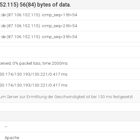
2.115) 56(84) bytes of data.
r.de (87.106.152.115): icmp_seq=1 ttl=54
r.de (87.106.152.115): icmp_seq=2 ttl=54
r.de (87.106.152.115): icmp_seq=3 ttl=54
eceived, 0% packet loss, time 2000ms
130.174/130.193/130.221/0.417 ms
130.174/130.193/130.221/0.417 ms
 Server zur Ermittlung der Geschwindigkeit ist bei 130 ms festgesetzt.
--
Apache