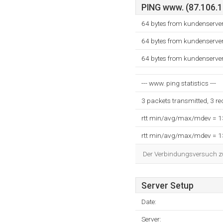
PING www. (87.106.15
64 bytes from kundenserve
64 bytes from kundenserve
64 bytes from kundenserve
--- www. ping statistics ---
3 packets transmitted, 3 r
rtt min/avg/max/mdev = 
rtt min/avg/max/mdev = 
Der Verbindungsversuch zum
Server Setup
Date:
Server: