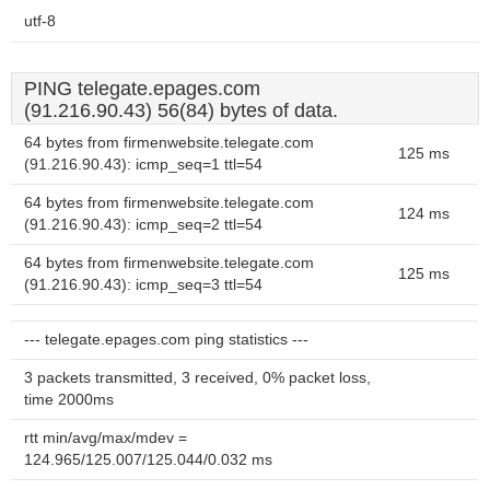
utf-8
PING telegate.epages.com
(91.216.90.43) 56(84) bytes of data.
64 bytes from firmenwebsite.telegate.com
125 ms
(91.216.90.43): icmp_seq=1 ttl=54
64 bytes from firmenwebsite.telegate.com
124 ms
(91.216.90.43): icmp_seq=2 ttl=54
64 bytes from firmenwebsite.telegate.com
125 ms
(91.216.90.43): icmp_seq=3 ttl=54
--- telegate.epages.com ping statistics ---
3 packets transmitted, 3 received, 0% packet loss,
time 2000ms
rtt min/avg/max/mdev =
124.965/125.007/125.044/0.032 ms