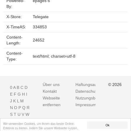
Powered-
epages 6
By:
X-Store:
Telegate
X-TimeAS:
334853
Content-
24652
Length:
Content-
text/html; charset=utf-8
Type:
Über uns
Haftungsausschluss
© 2026
0
A
B
C
D
Kontakt
Datenschutz
E
F
G
H
I
Webseite
Nutzungsbedingungen
J
K
L
M
entfernen
Impressum
N
O
P
Q
R
S
T
U
V
W
X
Y
Z
Wir verwenden Cookies, um Ihnen das beste Online-
Ok
Erlebnis zu bieten. Indem Sie unsere Webseite nutzen,