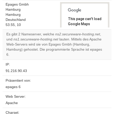
Epages Gmbh
Hamburg
Hamburg
This page can't load
Deutschland
Google Maps
53.55, 10
correctly.
Es gibt 2 Nameserver, welche
ns2.secureware-hosting.net
,
und
ns1.secureware-hosting.net
lauten. Mittels des Apache
Do you
OK
Web-Servers wird sie von Epages Gmbh (Hamburg,
own this
website?
Hamburg) gehostet. Die programmierte Sprache ist epages
6.
IP:
91.216.90.43
Präsentiert von:
epages 6
Web Server:
Apache
Charset: