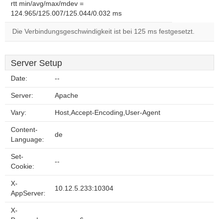
rtt min/avg/max/mdev =
124.965/125.007/125.044/0.032 ms
Die Verbindungsgeschwindigkeit ist bei 125 ms festgesetzt.
Server Setup
Date:
--
Server:
Apache
Vary:
Host,Accept-Encoding,User-Agent
Content-
de
Language:
Set-
--
Cookie:
X-
10.12.5.233:10304
AppServer:
X-