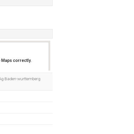
 Maps correctly.
OK
t Ag Baden-wurttemberg