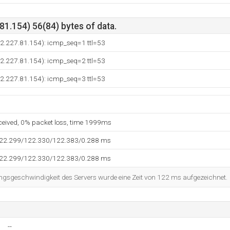
1.154) 56(84) bytes of data.
12.227.81.154): icmp_seq=1 ttl=53
12.227.81.154): icmp_seq=2 ttl=53
12.227.81.154): icmp_seq=3 ttl=53
eceived, 0% packet loss, time 1999ms
122.299/122.330/122.383/0.288 ms
122.299/122.330/122.383/0.288 ms
ngsgeschwindigkeit des Servers wurde eine Zeit von 122 ms aufgezeichnet.
--