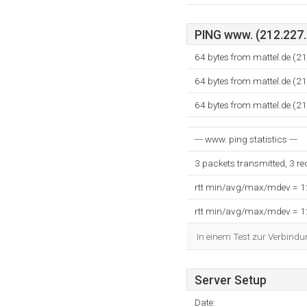
PING www. (212.227.8
64 bytes from mattel.de (2
64 bytes from mattel.de (2
64 bytes from mattel.de (2
--- www. ping statistics ---
3 packets transmitted, 3 r
rtt min/avg/max/mdev = 
rtt min/avg/max/mdev = 
In einem Test zur Verbindu
Server Setup
Date: