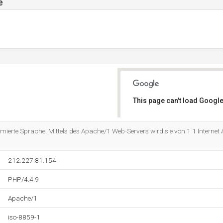
e
This page can't load Google
Do you own this website?
mierte Sprache. Mittels des Apache/1 Web-Servers wird sie von 1 1 Interne
212.227.81.154
PHP/4.4.9
Apache/1
iso-8859-1