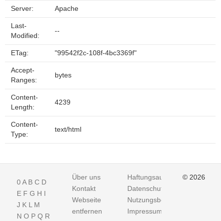
Server:
Apache
Last-
--
Modified:
ETag:
"99542f2c-108f-4bc3369f"
Accept-
bytes
Ranges:
Content-
4239
Length:
Content-
text/html
Type:
Über uns
Haftungsausschluss
© 2026
0
A
B
C
D
Kontakt
Datenschutz
E
F
G
H
I
Webseite
Nutzungsbedingungen
J
K
L
M
entfernen
Impressum
N
O
P
Q
R