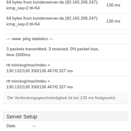
64 bytes from kundenserver.de (82.165.206.247):
130 ms
icmp_req=2 ttl=54
64 bytes from kundenserver.de (82.165.206.247):
130 ms
icmp_req=3 ttl=54
--- www. ping statistics ---
3 packets transmitted, 3 received, 0% packet loss,
time 2000ms
rtt min/avg/max/mdev =
130.132/130.330/130.467/0.327 ms
rtt min/avg/max/mdev =
130.132/130.330/130.467/0.327 ms
Die Verbindungsgeschwindigkeit ist bei 130 ms festgesetzt.
Server Setup
Date:
--