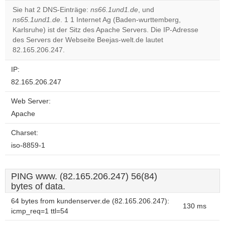
Sie hat 2 DNS-Einträge:
ns66.1und1.de
, und
ns65.1und1.de
. 1 1 Internet Ag (Baden-wurttemberg,
Do you
OK
Karlsruhe) ist der Sitz des Apache Servers. Die IP-Adresse
own this
website?
des Servers der Webseite Beejas-welt.de lautet
82.165.206.247.
IP:
82.165.206.247
Web Server:
Apache
Charset:
iso-8859-1
PING www. (82.165.206.247) 56(84)
bytes of data.
64 bytes from kundenserver.de (82.165.206.247):
130 ms
icmp_req=1 ttl=54