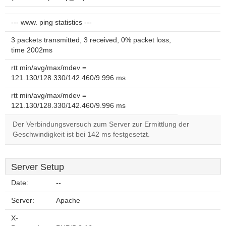
--- www. ping statistics ---
3 packets transmitted, 3 received, 0% packet loss,
time 2002ms
rtt min/avg/max/mdev =
121.130/128.330/142.460/9.996 ms
rtt min/avg/max/mdev =
121.130/128.330/142.460/9.996 ms
Der Verbindungsversuch zum Server zur Ermittlung der
Geschwindigkeit ist bei 142 ms festgesetzt.
Server Setup
Date:
--
Server:
Apache
X-