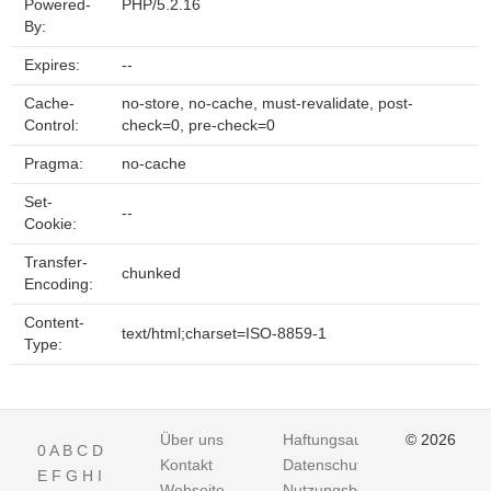
Powered-
PHP/5.2.16
By:
Expires:
--
Cache-
no-store, no-cache, must-revalidate, post-
Control:
check=0, pre-check=0
Pragma:
no-cache
Set-
--
Cookie:
Transfer-
chunked
Encoding:
Content-
text/html;charset=ISO-8859-1
Type:
Über uns
Haftungsausschluss
© 2026
0
A
B
C
D
Kontakt
Datenschutz
E
F
G
H
I
Webseite
Nutzungsbedingungen