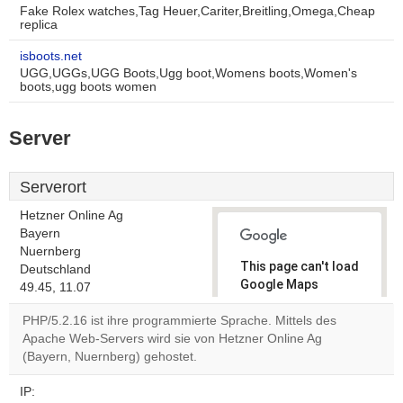
Fake Rolex watches,Tag Heuer,Cariter,Breitling,Omega,Cheap
replica
isboots.net
UGG,UGGs,UGG Boots,Ugg boot,Womens boots,Women's
boots,ugg boots women
Server
Serverort
Hetzner Online Ag
Bayern
Nuernberg
This page can't load
Deutschland
Google Maps
49.45, 11.07
correctly.
PHP/5.2.16 ist ihre programmierte Sprache. Mittels des
Apache Web-Servers wird sie von Hetzner Online Ag
Do you
OK
(Bayern, Nuernberg) gehostet.
own this
website?
IP: