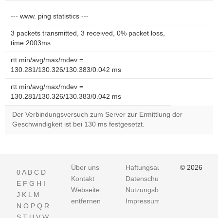
--- www. ping statistics ---
3 packets transmitted, 3 received, 0% packet loss,
time 2003ms
rtt min/avg/max/mdev =
130.281/130.326/130.383/0.042 ms
rtt min/avg/max/mdev =
130.281/130.326/130.383/0.042 ms
Der Verbindungsversuch zum Server zur Ermittlung der
Geschwindigkeit ist bei 130 ms festgesetzt.
Über uns
Haftungsausschluss
© 2026
0
A
B
C
D
Kontakt
Datenschutz
E
F
G
H
I
Webseite
Nutzungsbedingungen
J
K
L
M
entfernen
Impressum
N
O
P
Q
R
S
T
U
V
W