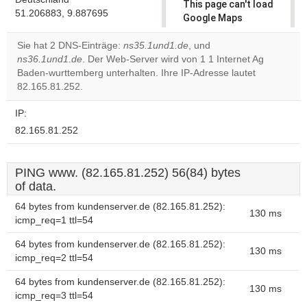
This page can't load
51.206883, 9.887695
Google Maps
correctly.
Sie hat 2 DNS-Einträge:
ns35.1und1.de
, und
ns36.1und1.de
. Der Web-Server wird von 1 1 Internet Ag
Do you
OK
Baden-wurttemberg unterhalten. Ihre IP-Adresse lautet
own this
website?
82.165.81.252.
IP:
82.165.81.252
PING www. (82.165.81.252) 56(84) bytes
of data.
64 bytes from kundenserver.de (82.165.81.252):
130 ms
icmp_req=1 ttl=54
64 bytes from kundenserver.de (82.165.81.252):
130 ms
icmp_req=2 ttl=54
64 bytes from kundenserver.de (82.165.81.252):
130 ms
icmp_req=3 ttl=54