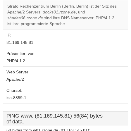
correctly.
Strato Rechenzentrum Berlin (Berlin, Berlin) ist der Sitz des
Apache/2 Servers.
docks01.rzone.de
, und
Do you
OK
shades06.rzone.de
sind ihre DNS Nameserver. PHP/4.1.2
own this
website?
ist ihre programmierte Sprache.
IP:
81.169.145.81
Präsentiert von:
PHP/4.1.2
Web Server:
Apache/2
Charset:
iso-8859-1
PING www. (81.169.145.81) 56(84) bytes
of data.
64 bytes from w81.rzone.de (81.169.145.81):