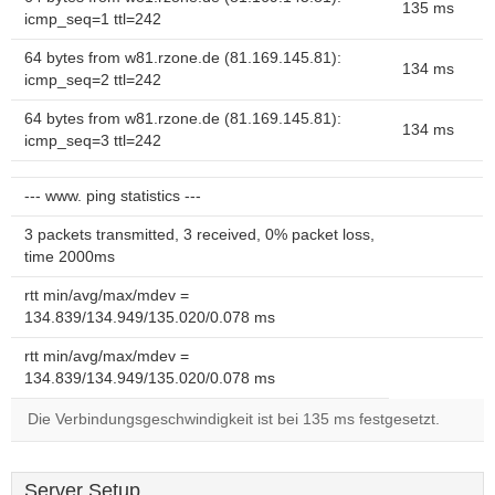
135 ms
icmp_seq=1 ttl=242
64 bytes from w81.rzone.de (81.169.145.81):
134 ms
icmp_seq=2 ttl=242
64 bytes from w81.rzone.de (81.169.145.81):
134 ms
icmp_seq=3 ttl=242
--- www. ping statistics ---
3 packets transmitted, 3 received, 0% packet loss,
time 2000ms
rtt min/avg/max/mdev =
134.839/134.949/135.020/0.078 ms
rtt min/avg/max/mdev =
134.839/134.949/135.020/0.078 ms
Die Verbindungsgeschwindigkeit ist bei 135 ms festgesetzt.
Server Setup