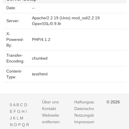
Date:
--
Apache/2.2.19 (Unix) mod_ssl/2.2.19
Server:
OpenSSL/0.9.8r
X-
Powered-
PHP/4.1.2
By:
Transfer-
chunked
Encoding:
Content-
text/html
Type:
Über uns
Haftungsausschluss
© 2026
0
A
B
C
D
Kontakt
Datenschutz
E
F
G
H
I
Webseite
Nutzungsbedingungen
J
K
L
M
entfernen
Impressum
N
O
P
Q
R