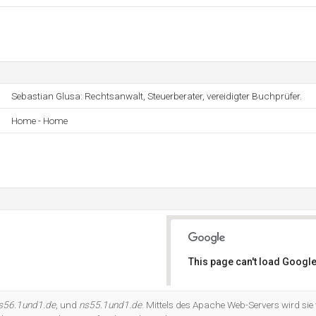
Sebastian Glusa: Rechtsanwalt, Steuerberater, vereidigter Buchprüfer.
Home - Home
This page can't load Google
Do you own this website?
s56.1und1.de
, und
ns55.1und1.de
. Mittels des Apache Web-Servers wird sie 