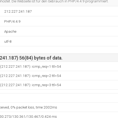
hostet. Die Webseite ist für den Gebrauch in PHP/4.4.9 programmiert.
212.227.241.187
PHP/4.4.9
Apache
utf-8
41.187) 56(84) bytes of data.
 (212.227.241.187): icmp_req=1 ttl=54
 (212.227.241.187): icmp_req=2 ttl=54
 (212.227.241.187): icmp_req=3 ttl=54
eceived, 0% packet loss, time 2002ms
130.273/130.361/130.467/0.424 ms