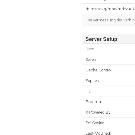
rtt min/avg/max/mdev = 
Die Vermessung der Verbin
Server Setup
Date:
Server:
Cache-Control:
Expires:
P3P:
Pragma:
X-Powered-By:
Set-Cookie:
Last-Modified: