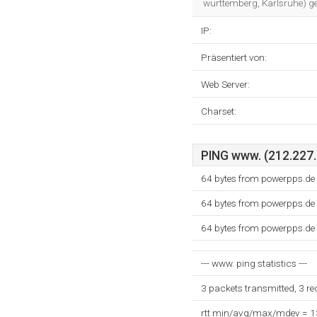
wurttemberg, Karlsruhe) ge
IP:
Präsentiert von:
Web Server:
Charset:
PING www. (212.227.2
64 bytes from powerpps.de
64 bytes from powerpps.de
64 bytes from powerpps.de
--- www. ping statistics ---
3 packets transmitted, 3 r
rtt min/avg/max/mdev = 