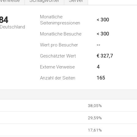
Verweise
Schlagwörter
Server
Monatliche
84
< 300
Seitenimpressionen
n Deutschland
< 300
Monatliche Besuche
--
Wert pro Besucher
€ 327,7
Geschätzter Wert
4
Externe Verweise
165
Anzahl der Seiten
38,05%
29,59%
17,61%