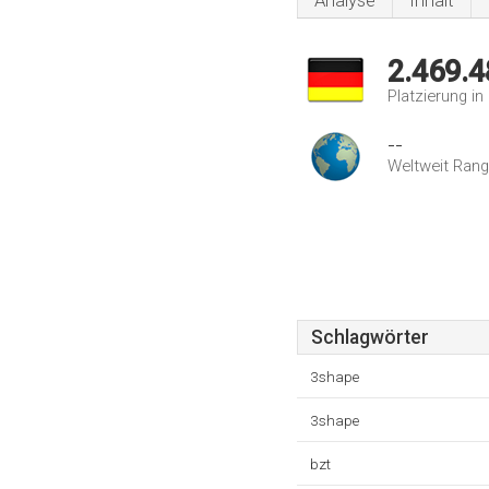
Analyse
Inhalt
2.469.4
Platzierung i
--
Weltweit Rang
Schlagwörter
3shape
3shape
bzt