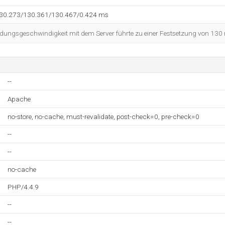
130.273/130.361/130.467/0.424 ms
dungsgeschwindigkeit mit dem Server führte zu einer Festsetzung von 130
--
Apache
no-store, no-cache, must-revalidate, post-check=0, pre-check=0
--
--
no-cache
PHP/4.4.9
--
--