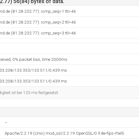
.77) 56(84) bytes of data.
md.de (81.28.232.77): icmp_seq=1 ttl=46
md.de (81.28.232.77): icmp_seq=2 ttl=46
md.de (81.28.232.77): icmp_seq=3 ttl=46
eceived, 0% packet loss, time 2000ms
133.208/133.353/133.511/0.439 ms
133.208/133.353/133.511/0.439 ms
keit ist bei 133 ms festgesetzt.
--
Apache/2.2.19 (Unix) mod_ssl/2.2.19 OpenSSL/0.9.8e-fips-rhel5