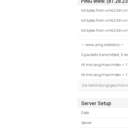
PING www. (81.28.232
64 bytes from vm62.bln.vr
64 bytes from vm62.bln.vr
64 bytes from vm62.bln.vr
--- www. ping statistics ---
3 packets transmitted, 3 r
rtt min/avg/max/mdev = 
rtt min/avg/max/mdev = 
Die Verbindungsgeschwindig
Server Setup
Date:
Server: