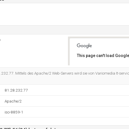
h
This page can't load Google
Do you own this website?
28.232.77. Mittels des Apache/2 Web-Servers wird sie von Variomedia It-se
81.28.232.77
Apache/2
iso-8859-1