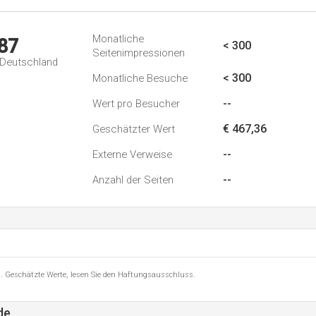
Monatliche
87
< 300
Seitenimpressionen
n Deutschland
< 300
Monatliche Besuche
--
Wert pro Besucher
€ 467,36
Geschätzter Wert
--
Externe Verweise
--
Anzahl der Seiten
8 . Geschätzte Werte, lesen Sie den Haftungsausschluss.
de