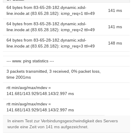
64 bytes from 83-65-28-182.dynamic.xdsl-
141 ms
line.inode.at (83.65.28.182): icmp_req=1 ttl=49
64 bytes from 83-65-28-182.dynamic.xdsl-
141 ms
line.inode.at (83.65.28.182): icmp_req=2 ttl=49
64 bytes from 83-65-28-182.dynamic.xdsl-
148 ms
line.inode.at (83.65.28.182): icmp_req=3 ttl=49
--- www. ping statistics ---
3 packets transmitted, 3 received, 0% packet loss,
time 2001ms
rtt min/avg/max/mdev =
141.681/143.929/148.143/2.997 ms
rtt min/avg/max/mdev =
141.681/143.929/148.143/2.997 ms
In einem Test zur Verbindungsgeschwindigkeit des Servers
wurde eine Zeit von 141 ms aufgezeichnet.