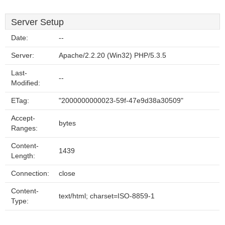
Server Setup
Date:
--
Server:
Apache/2.2.20 (Win32) PHP/5.3.5
Last-
--
Modified:
ETag:
"2000000000023-59f-47e9d38a30509"
Accept-
bytes
Ranges:
Content-
1439
Length:
Connection:
close
Content-
text/html; charset=ISO-8859-1
Type: