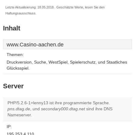
Letzte Aktualisierung: 18.05.2018 . Geschätzte Werte, lesen Sie den
Haftungsausschluss.
Inhalt
www.Casino-aachen.de
Themen:
Druckversion, Suche, WestSpiel, Spielerschutz, und Staatliches
Glücksspiel.
Server
PHP/5.2.6-1+lenny13 ist ihre programmierte Sprache.
pns.dtag.de
, und
secondary000.dtag.net
sind ihre DNS
Nameserver.
IP:
195.253.4.110