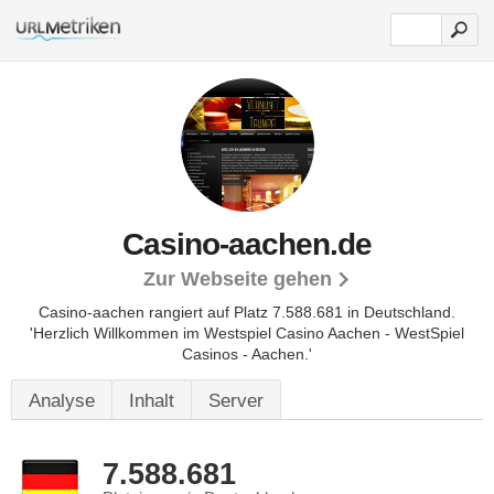
Casino-aachen.de
Zur Webseite gehen
Casino-aachen rangiert auf Platz 7.588.681 in Deutschland.
'Herzlich Willkommen im Westspiel Casino Aachen - WestSpiel
Casinos - Aachen.'
Analyse
Inhalt
Server
7.588.681