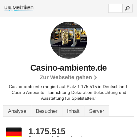
Casino-ambiente.de
Zur Webseite gehen
Casino-ambiente rangiert auf Platz 1.175.515 in Deutschland.
'Casino Ambiente - Einrichtung Dekoration Beleuchtung und
Ausstattung für Spielstätten.'
Analyse
Besucher
Inhalt
Server
1.175.515