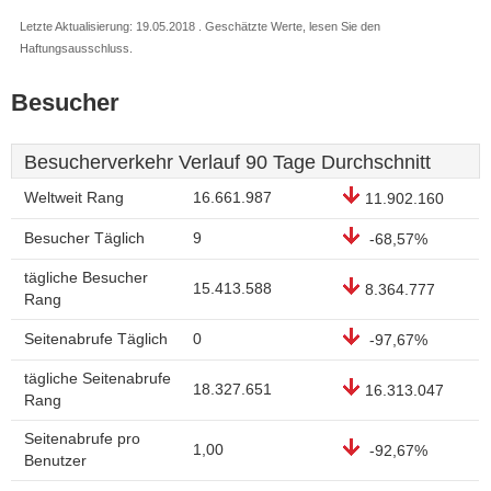
Letzte Aktualisierung: 19.05.2018 . Geschätzte Werte, lesen Sie den
Haftungsausschluss.
Besucher
Besucherverkehr Verlauf 90 Tage Durchschnitt
Weltweit Rang
16.661.987
11.902.160
Besucher Täglich
9
-68,57%
tägliche Besucher
15.413.588
8.364.777
Rang
Seitenabrufe Täglich
0
-97,67%
tägliche Seitenabrufe
18.327.651
16.313.047
Rang
Seitenabrufe pro
1,00
-92,67%
Benutzer