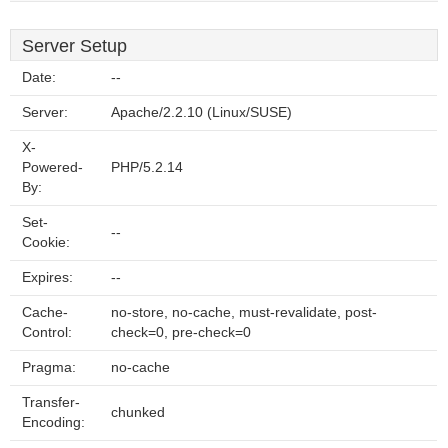
Server Setup
Date:
--
Server:
Apache/2.2.10 (Linux/SUSE)
X-
Powered-
PHP/5.2.14
By:
Set-
--
Cookie:
Expires:
--
Cache-
no-store, no-cache, must-revalidate, post-
Control:
check=0, pre-check=0
Pragma:
no-cache
Transfer-
chunked
Encoding: