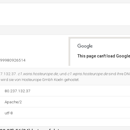
This page can't load Google
999980926514
Do you own this website?
237.132.37.
c1.wsns.hosteurope.de
, und
c1.wpns.hosteurope.de
sind ihre DN
wird sie von Hosteurope Gmbh Koeln gehostet.
80.237.132.37
Apache/2
utf-8