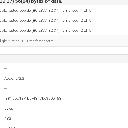
2.37) 56(84) bytes of data.
ck.hosteurope.de (80.237.132.37): icmp_seq=1 ttl=54
ck.hosteurope.de (80.237.132.37): icmp_seq=2 ttl=54
ck.hosteurope.de (80.237.132.37): icmp_seq=2 ttl=54
keit ist bei 113 ms festgesetzt.
--
Apache/2.2
--
"3810bd13-1b0-4817be350e468"
bytes
432