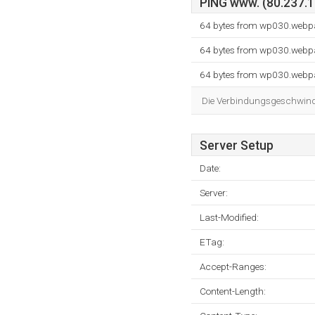
PING www. (80.237.13
64 bytes from wp030.webpa
64 bytes from wp030.webpa
64 bytes from wp030.webpa
Die Verbindungsgeschwindig
Server Setup
Date:
Server:
Last-Modified:
ETag:
Accept-Ranges:
Content-Length: