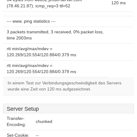
120 ms
(78.46.21.87): icmp_req=3 ttl=52
--- www. ping statistics ---
3 packets transmitted, 3 received, 0% packet loss,
time 2003ms
rtt min/avg/max/mdev =
120.269/120.554/120.884/0.379 ms
rtt min/avg/max/mdev =
120.269/120.554/120.884/0.379 ms
In einem Test zur Verbindungsgeschwindigkeit des Servers
wurde eine Zeit von 120 ms aufgezeichnet.
Server Setup
Transfer-
chunked
Encoding:
Set-Cookie:
--