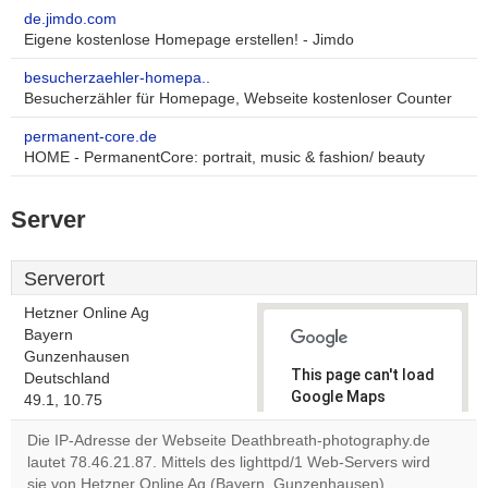
de.jimdo.com
Eigene kostenlose Homepage erstellen! - Jimdo
besucherzaehler-homepa..
Besucherzähler für Homepage, Webseite kostenloser Counter
permanent-core.de
HOME - PermanentCore: portrait, music & fashion/ beauty
Server
Serverort
Hetzner Online Ag
Bayern
Gunzenhausen
This page can't load
Deutschland
Google Maps
49.1, 10.75
correctly.
Die IP-Adresse der Webseite Deathbreath-photography.de
lautet 78.46.21.87. Mittels des lighttpd/1 Web-Servers wird
Do you
OK
sie von Hetzner Online Ag (Bayern, Gunzenhausen)
own this