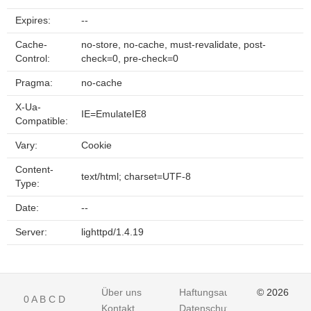
Expires:
--
Cache-
no-store, no-cache, must-revalidate, post-
Control:
check=0, pre-check=0
Pragma:
no-cache
X-Ua-
IE=EmulateIE8
Compatible:
Vary:
Cookie
Content-
text/html; charset=UTF-8
Type:
Date:
--
Server:
lighttpd/1.4.19
Über uns
Haftungsausschluss
© 2026
0
A
B
C
D
Kontakt
Datenschutz