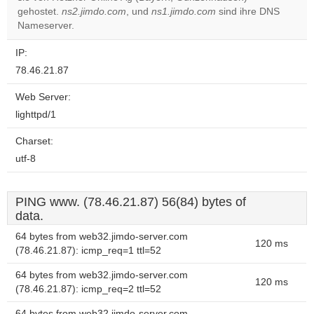
website?
gehostet.
ns2.jimdo.com
, und
ns1.jimdo.com
sind ihre DNS
Nameserver.
IP:
78.46.21.87
Web Server:
lighttpd/1
Charset:
utf-8
PING www. (78.46.21.87) 56(84) bytes of
data.
64 bytes from web32.jimdo-server.com
120 ms
(78.46.21.87): icmp_req=1 ttl=52
64 bytes from web32.jimdo-server.com
120 ms
(78.46.21.87): icmp_req=2 ttl=52
64 bytes from web32.jimdo-server.com