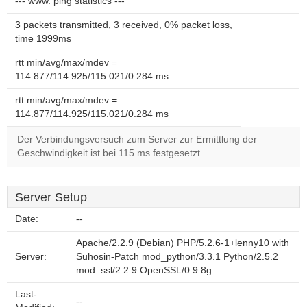
--- www. ping statistics ---
3 packets transmitted, 3 received, 0% packet loss,
time 1999ms
rtt min/avg/max/mdev =
114.877/114.925/115.021/0.284 ms
rtt min/avg/max/mdev =
114.877/114.925/115.021/0.284 ms
Der Verbindungsversuch zum Server zur Ermittlung der
Geschwindigkeit ist bei 115 ms festgesetzt.
Server Setup
Date:
--
Apache/2.2.9 (Debian) PHP/5.2.6-1+lenny10 with
Server:
Suhosin-Patch mod_python/3.3.1 Python/2.5.2
mod_ssl/2.2.9 OpenSSL/0.9.8g
Last-
--