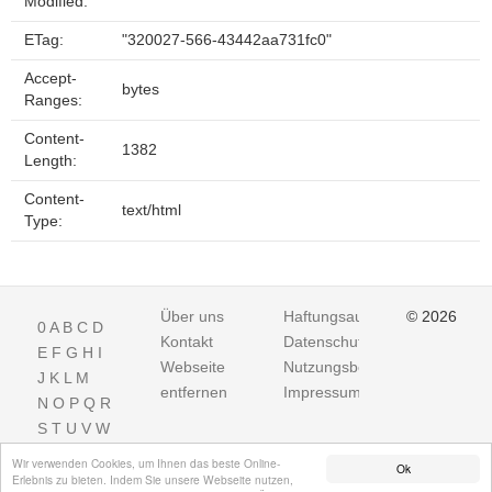
Modified:
ETag:
"320027-566-43442aa731fc0"
Accept-
bytes
Ranges:
Content-
1382
Length:
Content-
text/html
Type:
Über uns
Haftungsausschluss
© 2026
0
A
B
C
D
Kontakt
Datenschutz
E
F
G
H
I
Webseite
Nutzungsbedingungen
J
K
L
M
entfernen
Impressum
N
O
P
Q
R
S
T
U
V
W
X
Y
Z
Wir verwenden Cookies, um Ihnen das beste Online-
Ok
Erlebnis zu bieten. Indem Sie unsere Webseite nutzen,