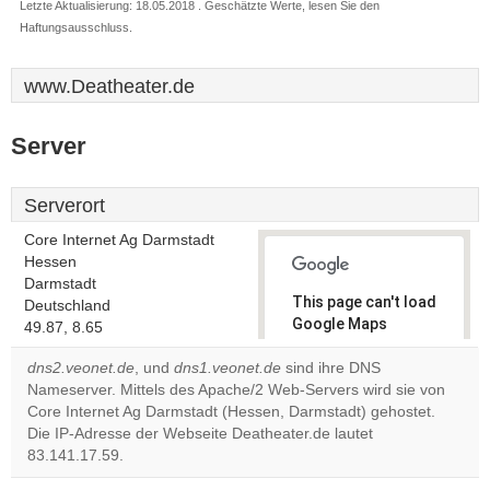
Letzte Aktualisierung: 18.05.2018 . Geschätzte Werte, lesen Sie den
Haftungsausschluss.
www.Deatheater.de
Server
Serverort
Core Internet Ag Darmstadt
Hessen
Darmstadt
This page can't load
Deutschland
Google Maps
49.87, 8.65
correctly.
dns2.veonet.de
, und
dns1.veonet.de
sind ihre DNS
Nameserver. Mittels des Apache/2 Web-Servers wird sie von
Do you
OK
Core Internet Ag Darmstadt (Hessen, Darmstadt) gehostet.
own this
website?
Die IP-Adresse der Webseite Deatheater.de lautet
83.141.17.59.