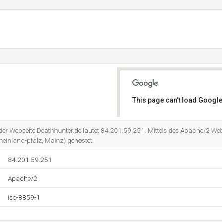
This page can't load Google
Do you own this website?
 der Webseite Deathhunter.de lautet 84.201.59.251. Mittels des Apache/2 Web
heinland-pfalz, Mainz) gehostet.
84.201.59.251
Apache/2
iso-8859-1