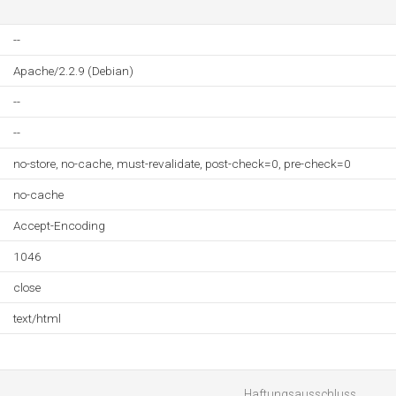
--
Apache/2.2.9 (Debian)
--
--
no-store, no-cache, must-revalidate, post-check=0, pre-check=0
no-cache
Accept-Encoding
1046
close
text/html
Haftungsausschluss