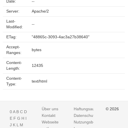
Date:
--
Server:
Apache/2
Last-
--
Modified:
ETag:
"48865c-3093-4ac3a27b38640"
Accept-
bytes
Ranges:
Content-
12435
Length:
Content-
text/html
Type:
Über uns
Haftungsausschluss
© 2026
0
A
B
C
D
Kontakt
Datenschutz
E
F
G
H
I
Webseite
Nutzungsbedingungen
J
K
L
M