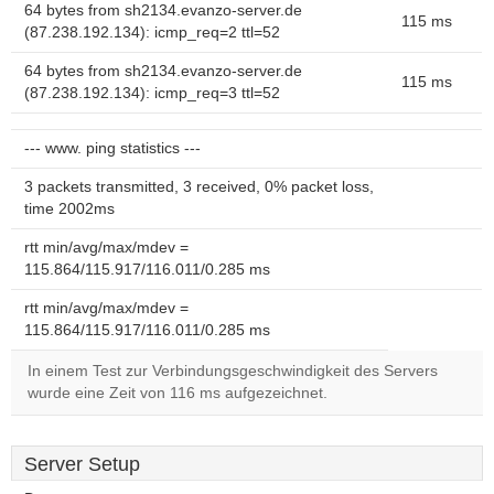
64 bytes from sh2134.evanzo-server.de
115 ms
(87.238.192.134): icmp_req=2 ttl=52
64 bytes from sh2134.evanzo-server.de
115 ms
(87.238.192.134): icmp_req=3 ttl=52
--- www. ping statistics ---
3 packets transmitted, 3 received, 0% packet loss,
time 2002ms
rtt min/avg/max/mdev =
115.864/115.917/116.011/0.285 ms
rtt min/avg/max/mdev =
115.864/115.917/116.011/0.285 ms
In einem Test zur Verbindungsgeschwindigkeit des Servers
wurde eine Zeit von 116 ms aufgezeichnet.
Server Setup