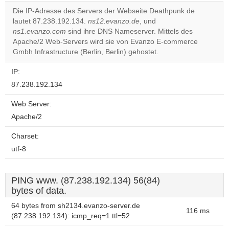
Die IP-Adresse des Servers der Webseite Deathpunk.de
Do you
lautet 87.238.192.134.
ns12.evanzo.de
, und
OK
own this
ns1.evanzo.com
sind ihre DNS Nameserver. Mittels des
website?
Apache/2 Web-Servers wird sie von Evanzo E-commerce
Gmbh Infrastructure (Berlin, Berlin) gehostet.
IP:
87.238.192.134
Web Server:
Apache/2
Charset:
utf-8
PING www. (87.238.192.134) 56(84)
bytes of data.
64 bytes from sh2134.evanzo-server.de
116 ms
(87.238.192.134): icmp_req=1 ttl=52