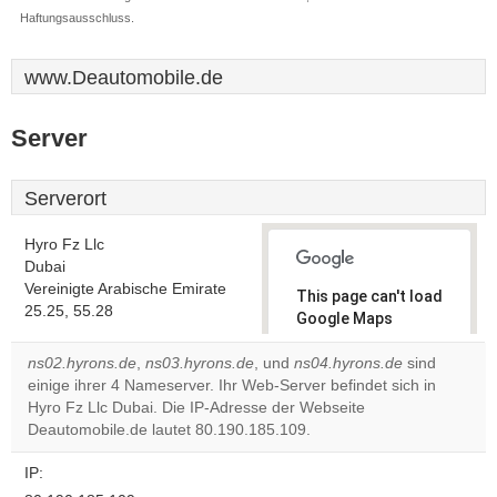
Haftungsausschluss.
www.Deautomobile.de
Server
Serverort
Hyro Fz Llc
Dubai
Vereinigte Arabische Emirate
This page can't load
25.25, 55.28
Google Maps
correctly.
ns02.hyrons.de
,
ns03.hyrons.de
, und
ns04.hyrons.de
sind
einige ihrer 4 Nameserver. Ihr Web-Server befindet sich in
Do you
OK
Hyro Fz Llc Dubai. Die IP-Adresse der Webseite
own this
website?
Deautomobile.de lautet 80.190.185.109.
IP: