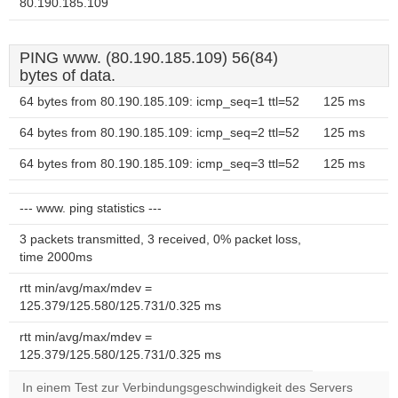
80.190.185.109
PING www. (80.190.185.109) 56(84)
bytes of data.
64 bytes from 80.190.185.109: icmp_seq=1 ttl=52
125 ms
64 bytes from 80.190.185.109: icmp_seq=2 ttl=52
125 ms
64 bytes from 80.190.185.109: icmp_seq=3 ttl=52
125 ms
--- www. ping statistics ---
3 packets transmitted, 3 received, 0% packet loss,
time 2000ms
rtt min/avg/max/mdev =
125.379/125.580/125.731/0.325 ms
rtt min/avg/max/mdev =
125.379/125.580/125.731/0.325 ms
In einem Test zur Verbindungsgeschwindigkeit des Servers