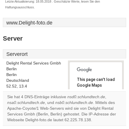
Letzte Aktualisierung: 18.05.2018 . Geschätzte Werte, lesen Sie den
Haftungsausschluss.
www.Delight-foto.de
Server
Serverort
Delight Rental Services Gmbh
Berlin
Berlin
This page can't load
Deutschland
Google Maps
52.52, 13.4
correctly.
Sie hat 4 DNS-Einträge inklusive
nsd0.schlundtech.de
,
nsa0.schlundtech.de
, und
nsb0.schlundtech.de
. Mittels des
Do you
OK
Apache-Coyote/1 Web-Servers wird sie von Delight Rental
own this
website?
Services Gmbh (Berlin, Berlin) gehostet. Die IP-Adresse der
Webseite Delight-foto.de lautet 62.225.78.138.