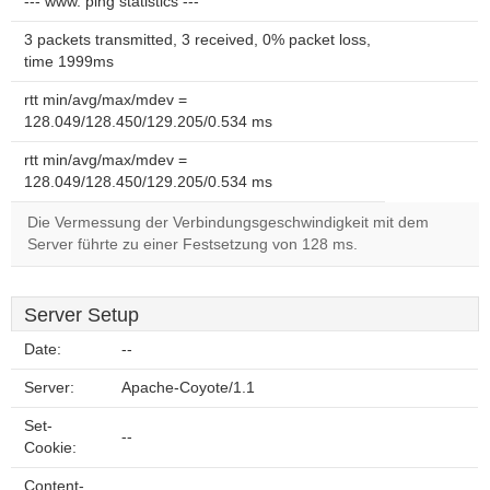
--- www. ping statistics ---
3 packets transmitted, 3 received, 0% packet loss,
time 1999ms
rtt min/avg/max/mdev =
128.049/128.450/129.205/0.534 ms
rtt min/avg/max/mdev =
128.049/128.450/129.205/0.534 ms
Die Vermessung der Verbindungsgeschwindigkeit mit dem
Server führte zu einer Festsetzung von 128 ms.
Server Setup
Date:
--
Server:
Apache-Coyote/1.1
Set-
--
Cookie:
Content-