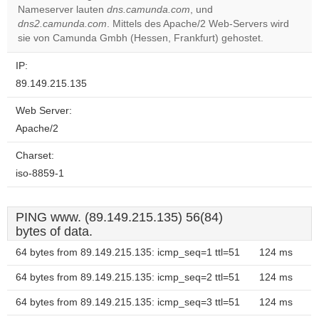
OK
Nameserver lauten
dns.camunda.com
, und
own this
website?
dns2.camunda.com
. Mittels des Apache/2 Web-Servers wird
sie von Camunda Gmbh (Hessen, Frankfurt) gehostet.
IP:
89.149.215.135
Web Server:
Apache/2
Charset:
iso-8859-1
PING www. (89.149.215.135) 56(84)
bytes of data.
64 bytes from 89.149.215.135: icmp_seq=1 ttl=51
124 ms
64 bytes from 89.149.215.135: icmp_seq=2 ttl=51
124 ms
64 bytes from 89.149.215.135: icmp_seq=3 ttl=51
124 ms