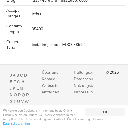
ETag:
"12c44b-8a48-48922dbb7ecc0"
Accept-
bytes
Ranges:
Content-
35400
Length:
Content-
text/html; charset=ISO-8859-1
Type:
Über uns
Haftungsausschluss
© 2026
0
A
B
C
D
Kontakt
Datenschutz
E
F
G
H
I
Webseite
Nutzungsbedingungen
J
K
L
M
entfernen
Impressum
N
O
P
Q
R
S
T
U
V
W
X
Y
Z
Wir verwenden Cookies, um Ihnen das beste Online-
Ok
Erlebnis zu bieten. Indem Sie unsere Webseite nutzen,
akzeptieren Sie die Verwendung von Cookies in Übereinstimmung mit unserer
Datenschutzrichtlinie