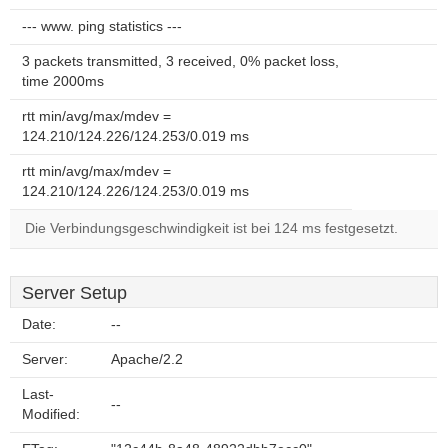
--- www. ping statistics ---
3 packets transmitted, 3 received, 0% packet loss,
time 2000ms
rtt min/avg/max/mdev =
124.210/124.226/124.253/0.019 ms
rtt min/avg/max/mdev =
124.210/124.226/124.253/0.019 ms
Die Verbindungsgeschwindigkeit ist bei 124 ms festgesetzt.
Server Setup
Date:
--
Server:
Apache/2.2
Last-
--
Modified: