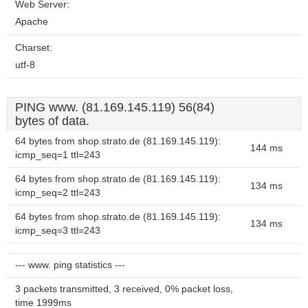
Web Server:
Apache
Charset:
utf-8
PING www. (81.169.145.119) 56(84)
bytes of data.
64 bytes from shop.strato.de (81.169.145.119):
144 ms
icmp_seq=1 ttl=243
64 bytes from shop.strato.de (81.169.145.119):
134 ms
icmp_seq=2 ttl=243
64 bytes from shop.strato.de (81.169.145.119):
134 ms
icmp_seq=3 ttl=243
--- www. ping statistics ---
3 packets transmitted, 3 received, 0% packet loss,
time 1999ms