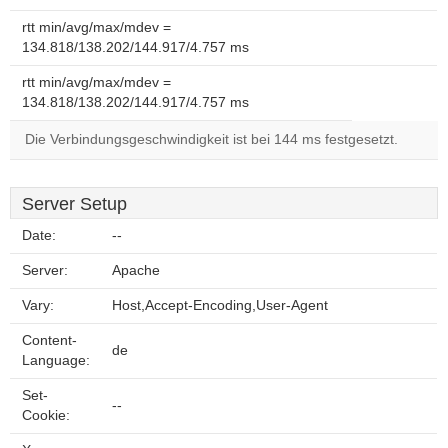
rtt min/avg/max/mdev =
134.818/138.202/144.917/4.757 ms
rtt min/avg/max/mdev =
134.818/138.202/144.917/4.757 ms
Die Verbindungsgeschwindigkeit ist bei 144 ms festgesetzt.
Server Setup
Date:
--
Server:
Apache
Vary:
Host,Accept-Encoding,User-Agent
Content-
de
Language:
Set-
--
Cookie: