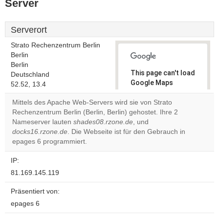
Server
Serverort
Strato Rechenzentrum Berlin
Berlin
Berlin
This page can't load
Deutschland
Google Maps
52.52, 13.4
correctly.
Mittels des Apache Web-Servers wird sie von Strato
Rechenzentrum Berlin (Berlin, Berlin) gehostet. Ihre 2
Do you
OK
Nameserver lauten
shades08.rzone.de
, und
own this
website?
docks16.rzone.de
. Die Webseite ist für den Gebrauch in
epages 6 programmiert.
IP:
81.169.145.119
Präsentiert von:
epages 6