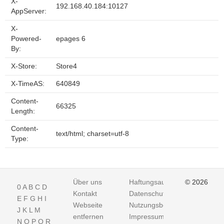
X-
192.168.40.184:10127
AppServer:
X-
Powered-
epages 6
By:
X-Store:
Store4
X-TimeAS:
640849
Content-
66325
Length:
Content-
text/html; charset=utf-8
Type:
Über uns
Haftungsausschluss
© 2026
0
A
B
C
D
Kontakt
Datenschutz
E
F
G
H
I
Webseite
Nutzungsbedingungen
J
K
L
M
entfernen
Impressum
N
O
P
Q
R