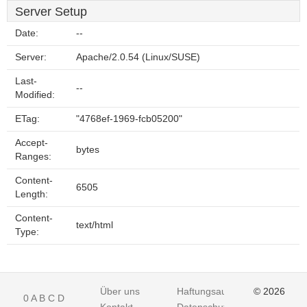
Server Setup
Date:
--
Server:
Apache/2.0.54 (Linux/SUSE)
Last-
--
Modified:
ETag:
"4768ef-1969-fcb05200"
Accept-
bytes
Ranges:
Content-
6505
Length:
Content-
text/html
Type:
Über uns
Haftungsausschluss
© 2026
0
A
B
C
D