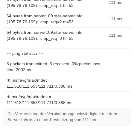
111 ms
(195.78.76.109): icmp_req=1 ttl=53
64 bytes from server109.star-server.info
111 ms
(195.78.76.109): icmp_req=2 ttl=53
64 bytes from server109.star-server.info
111 ms
(195.78.76.109): icmp_req=3 ttl=53
--- ping statistics ---
3 packets transmitted, 3 received, 0% packet loss,
time 2002ms
rtt min/avg/max/mdev =
111.618/111.653/111.711/0.388 ms
rtt min/avg/max/mdev =
111.618/111.653/111.711/0.388 ms
Die Vermessung der Verbindungsgeschwindigkeit mit dem
Server führte zu einer Festsetzung von 111 ms.