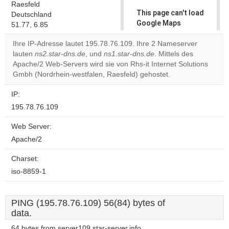
Raesfeld
This page can't load
Deutschland
Google Maps
51.77, 6.85
correctly.
Ihre IP-Adresse lautet 195.78.76.109. Ihre 2 Nameserver
lauten
ns2.star-dns.de
, und
ns1.star-dns.de
. Mittels des
Do you
OK
Apache/2 Web-Servers wird sie von Rhs-it Internet Solutions
own this
website?
Gmbh (Nordrhein-westfalen, Raesfeld) gehostet.
IP:
195.78.76.109
Web Server:
Apache/2
Charset:
iso-8859-1
PING (195.78.76.109) 56(84) bytes of
data.
64 bytes from server109.star-server.info