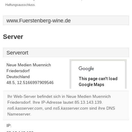
Haftungsausschluss.
www.Fuerstenberg-wine.de
Server
Serverort
Neue Medien Muennich
Friedersdorf
Deutschland
This page can't load
48.5, 12.5166997909546
Google Maps
correctly.
Ihr Web-Server befindet sich in Neue Medien Muennich
Friedersdorf. Ihre IP-Adresse lautet 85.13.143.139.
Do you
OK
ns6.kasserver.com
, und
ns5.kasserver.com
own this
sind ihre DNS
website?
Nameserver.
IP: