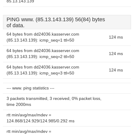
85.13.143.139
PING www. (85.13.143.139) 56(84) bytes
of data.
64 bytes from dd24036.kasserver.com
124 ms
(85.13.143.139): icmp_seq=1 ttl=50
64 bytes from dd24036.kasserver.com
124 ms
(85.13.143.139): icmp_seq=2 ttl=50
64 bytes from dd24036.kasserver.com
124 ms
(85.13.143.139): icmp_seq=3 ttl=50
--- www. ping statistics ---
3 packets transmitted, 3 received, 0% packet loss,
time 2000ms
rtt min/avg/max/mdev =
124.868/124.929/124.985/0.292 ms
rtt min/avg/max/mdev =