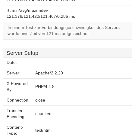
rtt min/avg/max/mdev =
121.378/121.420/121.467/0.286 ms
In einem Test zur Verbindungsgeschwindigkeit des Servers
wurde eine Zeit von 121 ms aufgezeichnet.
Server Setup
Date:
--
Server:
Apache/2.2.20
X-Powered-
PHP/4.4.8
By:
Connection:
close
Transfer-
chunked
Encoding:
Content-
text/html
Type: