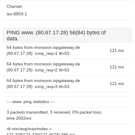
Charset:
iso-8859-1
PING www. (80.67.17.28) 56(84) bytes of
data.
64 bytes from monsoon.ispgateway.de
121 ms
(80.67.17.28): icmp_req=1 ttl=53
64 bytes from monsoon.ispgateway.de
121 ms
(80.67.17.28): icmp_req=2 ttl=53
64 bytes from monsoon.ispgateway.de
121 ms
(80.67.17.28): icmp_req=3 ttl=53
--- www. ping statistics ---
3 packets transmitted, 3 received, 0% packet loss,
time 2002ms
rtt min/avg/max/mdev =
121.378/121.420/121.467/0.286 ms