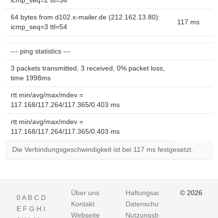
icmp_seq=2 ttl=54
64 bytes from d102.x-mailer.de (212.162.13.80):
117 ms
icmp_seq=3 ttl=54
--- ping statistics ---
3 packets transmitted, 3 received, 0% packet loss,
time 1998ms
rtt min/avg/max/mdev =
117.168/117.264/117.365/0.403 ms
rtt min/avg/max/mdev =
117.168/117.264/117.365/0.403 ms
Die Verbindungsgeschwindigkeit ist bei 117 ms festgesetzt.
Über uns
Haftungsausschluss
© 2026
0
A
B
C
D
Kontakt
Datenschutz
E
F
G
H
I
Webseite
Nutzungsbedingungen