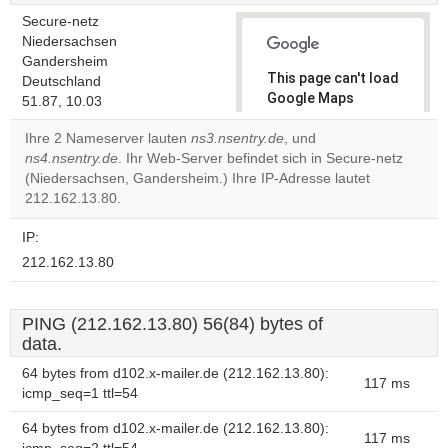
Secure-netz
Niedersachsen
Gandersheim
This page can't load
Deutschland
Google Maps
51.87, 10.03
correctly.
Ihre 2 Nameserver lauten
ns3.nsentry.de
, und
ns4.nsentry.de
. Ihr Web-Server befindet sich in Secure-netz
Do you
OK
(Niedersachsen, Gandersheim.) Ihre IP-Adresse lautet
own this
website?
212.162.13.80.
IP:
212.162.13.80
PING (212.162.13.80) 56(84) bytes of
data.
64 bytes from d102.x-mailer.de (212.162.13.80):
117 ms
icmp_seq=1 ttl=54
64 bytes from d102.x-mailer.de (212.162.13.80):
117 ms