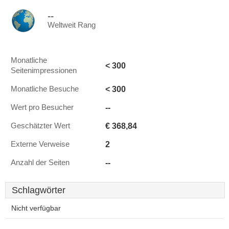
--
Weltweit Rang
Monatliche
< 300
Seitenimpressionen
< 300
Monatliche Besuche
--
Wert pro Besucher
€ 368,84
Geschätzter Wert
2
Externe Verweise
--
Anzahl der Seiten
Schlagwörter
Nicht verfügbar