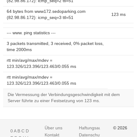
(82.98.86.172): icmp_seq=2 ttl=51
64 bytes from www172.sedoparking.com
123 ms
(82.98.86.172): icmp_seq=3 ttl=51
--- www. ping statistics ---
3 packets transmitted, 3 received, 0% packet loss,
time 2000ms
rtt min/avg/max/mdev =
123.326/123.396/123.463/0.055 ms
rtt min/avg/max/mdev =
123.326/123.396/123.463/0.055 ms
Die Vermessung der Verbindungsgeschwindigkeit mit dem
Server führte zu einer Festsetzung von 123 ms.
Über uns
Haftungsausschluss
© 2026
0
A
B
C
D
Kontakt
Datenschutz