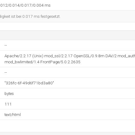
.012/0.014/0.017/0.004 ms
keit ist bei 0.017 ms festgesetzt.
--
Apache/2.2.17 (Unix) mod_ssl/2.2.17 OpenSSL/0.9.8m DAV/2 mod_aut
mod_bwlimited/1.4 FrontPage/5.0.2.2635
--
"326fc-6f-49d6f71bd3a80"
bytes
111
text/html