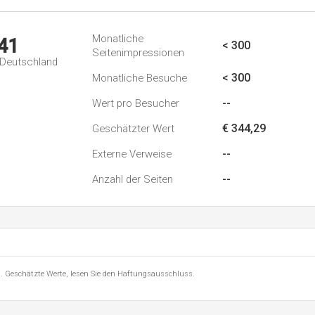
Monatliche
41
< 300
Seitenimpressionen
n Deutschland
< 300
Monatliche Besuche
--
Wert pro Besucher
€ 344,29
Geschätzter Wert
--
Externe Verweise
--
Anzahl der Seiten
8 . Geschätzte Werte, lesen Sie den Haftungsausschluss.