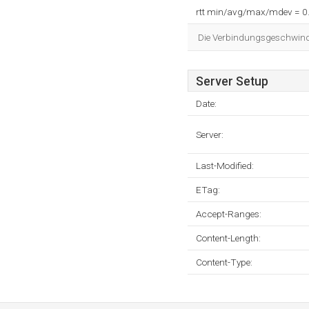
rtt min/avg/max/mdev = 0
Die Verbindungsgeschwindig
Server Setup
Date:
Server:
Last-Modified:
ETag:
Accept-Ranges:
Content-Length:
Content-Type: