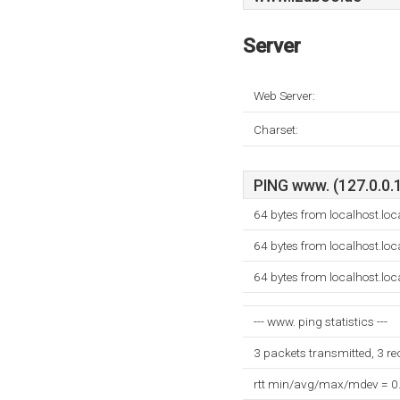
Server
Web Server:
Charset:
PING www. (127.0.0.1
64 bytes from localhost.lo
64 bytes from localhost.lo
64 bytes from localhost.lo
--- www. ping statistics ---
3 packets transmitted, 3 r
rtt min/avg/max/mdev = 0