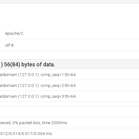
Apache/2
utf-8
) 56(84) bytes of data.
caldomain (127.0.0.1): icmp_seq=1 ttl=64
caldomain (127.0.0.1): icmp_seq=2 ttl=64
caldomain (127.0.0.1): icmp_seq=3 ttl=64
eceived, 0% packet loss, time 2000ms
.012/0.014/0.017/0.004 ms