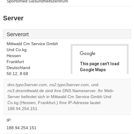
Sportomed Gesundheitszentrum
Server
Serverort
Mittwald Cm Service Gmbh
Und Co.kg
Hessen
Frankfurt
This page can't load
Deutschland
Google Maps
50.12, 8.68
correctly.
dns.typo3server.com
,
ns2.typo3server.com
, und
Do you
ns3.dnsmittwald.de
sind ihre DNS Nameserver. Ihr Web-
OK
own this
Server befindet sich in Mittwald Cm Service Gmbh Und
website?
Co.kg (Hessen, Frankfurt.) Ihre IP-Adresse lautet
188.94.254.151.
IP:
188.94.254.151