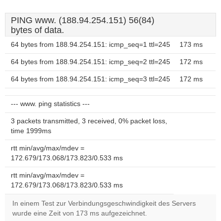
PING www. (188.94.254.151) 56(84)
bytes of data.
64 bytes from 188.94.254.151: icmp_seq=1 ttl=245
173 ms
64 bytes from 188.94.254.151: icmp_seq=2 ttl=245
172 ms
64 bytes from 188.94.254.151: icmp_seq=3 ttl=245
172 ms
--- www. ping statistics ---
3 packets transmitted, 3 received, 0% packet loss,
time 1999ms
rtt min/avg/max/mdev =
172.679/173.068/173.823/0.533 ms
rtt min/avg/max/mdev =
172.679/173.068/173.823/0.533 ms
In einem Test zur Verbindungsgeschwindigkeit des Servers
wurde eine Zeit von 173 ms aufgezeichnet.