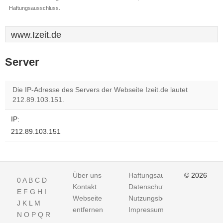
Haftungsausschluss.
www.Izeit.de
Server
Die IP-Adresse des Servers der Webseite Izeit.de lautet
212.89.103.151.
IP:
212.89.103.151
Über uns
Haftungsausschluss
© 2026
0
A
B
C
D
Kontakt
Datenschutz
E
F
G
H
I
Webseite
Nutzungsbedingungen
J
K
L
M
entfernen
Impressum
N
O
P
Q
R