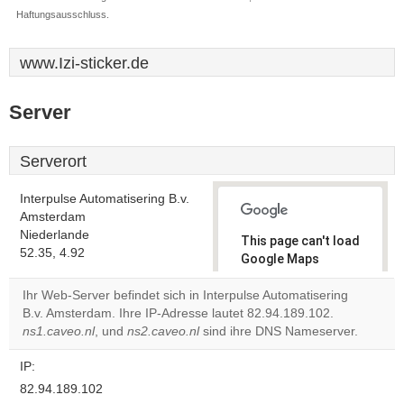
Haftungsausschluss.
www.Izi-sticker.de
Server
Serverort
Interpulse Automatisering B.v.
Amsterdam
Niederlande
This page can't load
52.35, 4.92
Google Maps
correctly.
Ihr Web-Server befindet sich in Interpulse Automatisering
B.v. Amsterdam. Ihre IP-Adresse lautet 82.94.189.102.
Do you
OK
ns1.caveo.nl
, und
ns2.caveo.nl
sind ihre DNS Nameserver.
own this
website?
IP:
82.94.189.102