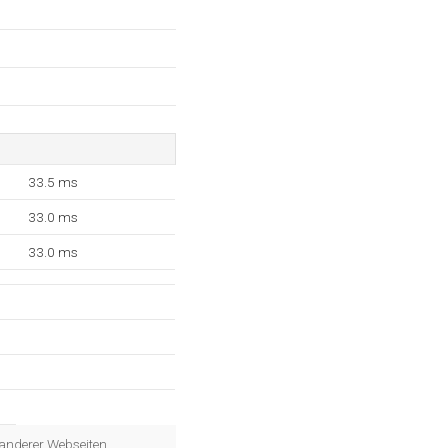
33.5 ms
33.0 ms
33.0 ms
 anderer Webseiten