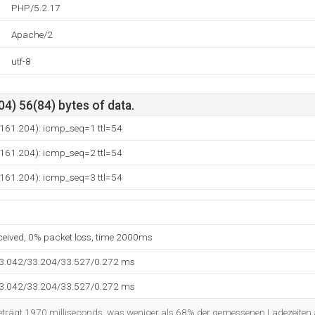
PHP/5.2.17
Apache/2
utf-8
4) 56(84) bytes of data.
2.161.204): icmp_seq=1 ttl=54
2.161.204): icmp_seq=2 ttl=54
2.161.204): icmp_seq=3 ttl=54
eceived, 0% packet loss, time 2000ms
33.042/33.204/33.527/0.272 ms
33.042/33.204/33.527/0.272 ms
beträgt 1970 milliseconds, was weniger als 68% der gemessenen Ladezeiten