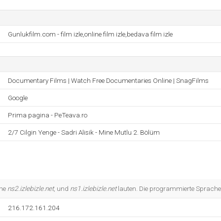
Gunlukfilm.com - film izle,online film izle,bedava film izle
Documentary Films | Watch Free Documentaries Online | SnagFilms
Google
Prima pagina - PeTeava.ro
2/7 Cilgin Yenge - Sadri Alisik - Mine Mutlu 2. Bölüm
che
ns2.izlebizle.net
, und
ns1.izlebizle.net
lauten. Die programmierte Sprache 
216.172.161.204