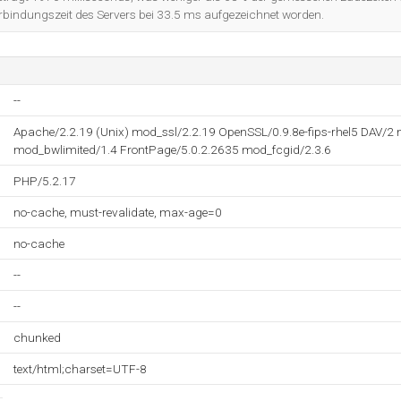
Verbindungszeit des Servers bei 33.5 ms aufgezeichnet worden.
--
Apache/2.2.19 (Unix) mod_ssl/2.2.19 OpenSSL/0.9.8e-fips-rhel5 DAV/
mod_bwlimited/1.4 FrontPage/5.0.2.2635 mod_fcgid/2.3.6
PHP/5.2.17
no-cache, must-revalidate, max-age=0
no-cache
--
--
chunked
text/html;charset=UTF-8