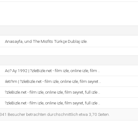
Anasayfa, und The Misfits Türkçe Dublaj izle.
Ac? Ay 1992 | ?zleBizle.net - film izle, online izle, film ..
ileti?im | ?zleBizle.net - film izle, online izle, film seyret ..
?zleBizle.net - film izle, online izle, film seyret, full izle ..
?zleBizle.net - film izle, online izle, film seyret, full izle ..
341 Besucher betrachten durchschnittlich etwa 3,70 Seiten.