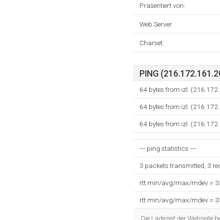
Präsentiert von:
Web Server:
Charset:
PING (216.172.161.20
64 bytes from izl. (216.17
64 bytes from izl. (216.17
64 bytes from izl. (216.17
--- ping statistics ---
3 packets transmitted, 3 r
rtt min/avg/max/mdev = 
rtt min/avg/max/mdev = 
Die Ladezeit der Webseite 