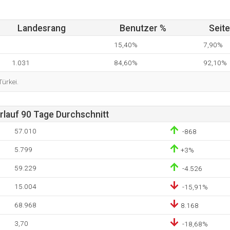
Landesrang
Benutzer %
Seit
15,40%
7,90%
1.031
84,60%
92,10%
Türkei.
lauf 90 Tage Durchschnitt
57.010
-868
5.799
+3%
59.229
-4.526
15.004
-15,91%
68.968
8.168
3,70
-18,68%