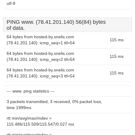
utf-8
PING www. (78.41.201.140) 56(84) bytes
of data.
64 bytes from hosted-by.snelis.com
115 ms
(78.41.201.140): icmp_seq=1 ttl=54
64 bytes from hosted-by.snelis.com
115 ms
(78.41.201.140): icmp_seq=2 ttl=54
64 bytes from hosted-by.snelis.com
115 ms
(78.41.201.140): icmp_seq=3 ttl=54
--- www. ping statistics ---
3 packets transmitted, 3 received, 0% packet loss,
time 1999ms
rtt min/avg/max/mdev =
115.486/115.509/115.547/0.027 ms
rtt min/avg/max/mdev =