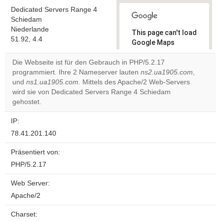
Dedicated Servers Range 4
Schiedam
Niederlande
This page can't load
51.92, 4.4
Google Maps
correctly.
Die Webseite ist für den Gebrauch in PHP/5.2.17
programmiert. Ihre 2 Nameserver lauten
ns2.ua1905.com
,
Do you
OK
und
ns1.ua1905.com
. Mittels des Apache/2 Web-Servers
own this
website?
wird sie von Dedicated Servers Range 4 Schiedam
gehostet.
IP:
78.41.201.140
Präsentiert von:
PHP/5.2.17
Web Server:
Apache/2
Charset: