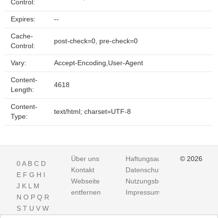
Control:
Expires:
--
Cache-
post-check=0, pre-check=0
Control:
Vary:
Accept-Encoding,User-Agent
Content-
4618
Length:
Content-
text/html; charset=UTF-8
Type:
Über uns
Haftungsausschluss
© 2026
0
A
B
C
D
Kontakt
Datenschutz
E
F
G
H
I
Webseite
Nutzungsbedingungen
J
K
L
M
entfernen
Impressum
N
O
P
Q
R
S
T
U
V
W