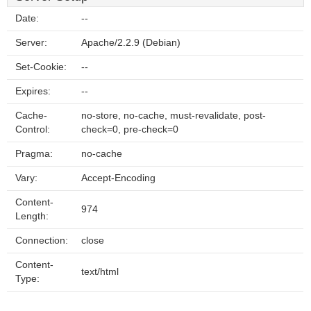
Date:
--
Server:
Apache/2.2.9 (Debian)
Set-Cookie:
--
Expires:
--
Cache-
no-store, no-cache, must-revalidate, post-
Control:
check=0, pre-check=0
Pragma:
no-cache
Vary:
Accept-Encoding
Content-
974
Length:
Connection:
close
Content-
text/html
Type: