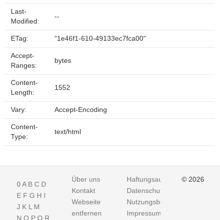
Last-
--
Modified:
ETag:
"1e46f1-610-49133ec7fca00"
Accept-
bytes
Ranges:
Content-
1552
Length:
Vary:
Accept-Encoding
Content-
text/html
Type:
Über uns
Haftungsausschluss
© 2026
0
A
B
C
D
Kontakt
Datenschutz
E
F
G
H
I
Webseite
Nutzungsbedingungen
J
K
L
M
entfernen
Impressum
N
O
P
Q
R