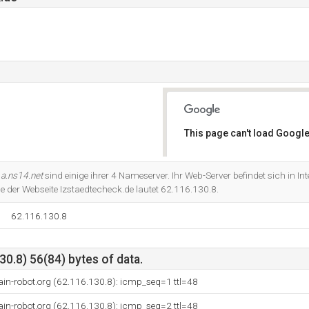
This page can't load Google
Do you own this website?
d
a.ns14.net
sind einige ihrer 4 Nameserver. Ihr Web-Server befindet sich in I
e der Webseite Izstaedtecheck.de lautet 62.116.130.8.
62.116.130.8
0.8) 56(84) bytes of data.
ain-robot.org (62.116.130.8): icmp_seq=1 ttl=48
ain-robot.org (62.116.130.8): icmp_seq=2 ttl=48