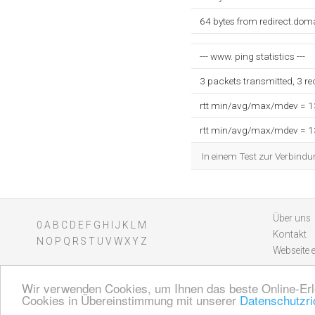
64 bytes from redirect.dom
--- www. ping statistics ---
3 packets transmitted, 3 r
rtt min/avg/max/mdev = 
rtt min/avg/max/mdev = 
In einem Test zur Verbindu
Über uns
0
A
B
C
D
E
F
G
H
I
J
K
L
M
Kontakt
N
O
P
Q
R
S
T
U
V
W
X
Y
Z
Webseite 
Wir verwenden Cookies, um Ihnen das beste Online-Erl
Cookies in Übereinstimmung mit unserer
Datenschutzric