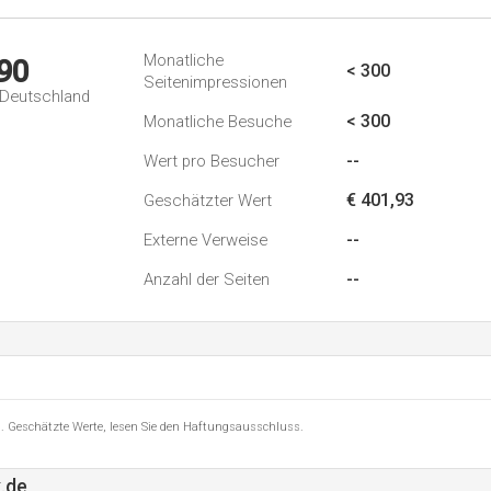
Monatliche
90
< 300
Seitenimpressionen
n Deutschland
< 300
Monatliche Besuche
--
Wert pro Besucher
€ 401,93
Geschätzter Wert
--
Externe Verweise
--
Anzahl der Seiten
8 . Geschätzte Werte, lesen Sie den Haftungsausschluss.
.de