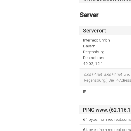
Server
Serverort
Internetx Gmbh
Bayern
Regensburg
Deutschland
49.02, 12.1
c.ns14.net
,
d.ns14.net
, un
Regensburg.) Die IP-Adress
IP:
PING www. (62.116.13
64 bytes from redirect.dom
64 bytes from redirect.dom