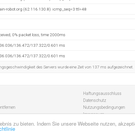
ain-robot.org (62.116.130.8): icmp_seq=3 ttl=48
eceived, 0% packet loss, time 2000ms
136.036/136.472/137.322/0.601 ms
136.036/136.472/137.322/0.601 ms
ngsgeschwindigkeit des Servers wurde eine Zeit von 137 ms aufgezeichnet.
Haftungsausschluss
Datenschutz
entfernen
Nutzungsbedingungen
Impressum
ebnis zu bieten. Indem Sie unsere Webseite nutzen, akzept
htlinie