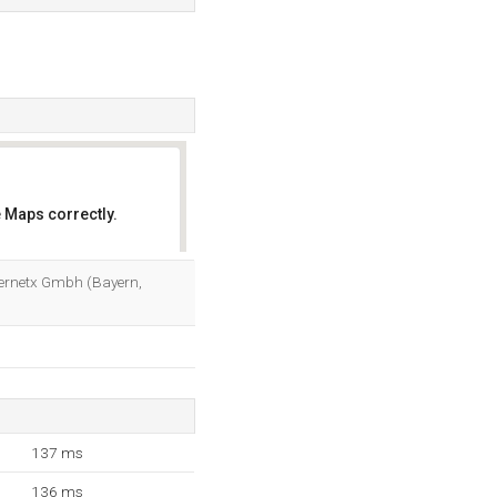
 Maps correctly.
OK
nternetx Gmbh (Bayern,
137 ms
136 ms