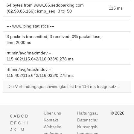
64 bytes from www166.sedoparking.com
115 ms
(82.98.86.166): icmp_seq=3 ttl=50
--- www. ping statistics ---
3 packets transmitted, 3 received, 0% packet loss,
time 2000ms
rtt min/avg/max/mdev =
115.402/115.642/116.033/0.278 ms
rtt min/avg/max/mdev =
115.402/115.642/116.033/0.278 ms
Die Verbindungsgeschwindigkeit ist bei 116 ms festgesetzt.
Über uns
Haftungsausschluss
© 2026
0
A
B
C
D
Kontakt
Datenschutz
E
F
G
H
I
Webseite
Nutzungsbedingungen
J
K
L
M
entfernen
Impressum