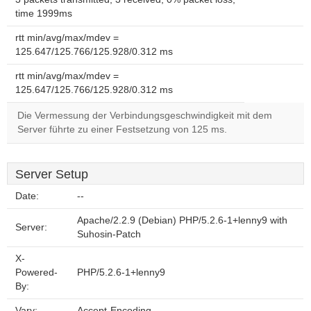
time 1999ms
rtt min/avg/max/mdev =
125.647/125.766/125.928/0.312 ms
rtt min/avg/max/mdev =
125.647/125.766/125.928/0.312 ms
Die Vermessung der Verbindungsgeschwindigkeit mit dem
Server führte zu einer Festsetzung von 125 ms.
Server Setup
Date:
--
Apache/2.2.9 (Debian) PHP/5.2.6-1+lenny9 with
Server:
Suhosin-Patch
X-
Powered-
PHP/5.2.6-1+lenny9
By:
Vary:
Accept-Encoding