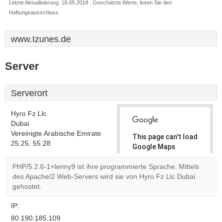
Letzte Aktualisierung: 18.05.2018 . Geschätzte Werte, lesen Sie den
Haftungsausschluss.
www.Izunes.de
Server
Serverort
Hyro Fz Llc
Dubai
Vereinigte Arabische Emirate
This page can't load
25.25, 55.28
Google Maps
correctly.
PHP/5.2.6-1+lenny9 ist ihre programmierte Sprache. Mittels
des Apache/2 Web-Servers wird sie von Hyro Fz Llc Dubai
Do you
OK
gehostet.
own this
website?
IP:
80.190.185.109