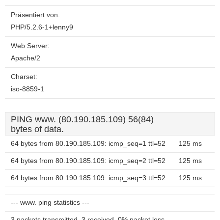
Präsentiert von:
PHP/5.2.6-1+lenny9
Web Server:
Apache/2
Charset:
iso-8859-1
PING www. (80.190.185.109) 56(84)
bytes of data.
64 bytes from 80.190.185.109: icmp_seq=1 ttl=52
125 ms
64 bytes from 80.190.185.109: icmp_seq=2 ttl=52
125 ms
64 bytes from 80.190.185.109: icmp_seq=3 ttl=52
125 ms
--- www. ping statistics ---
3 packets transmitted, 3 received, 0% packet loss,