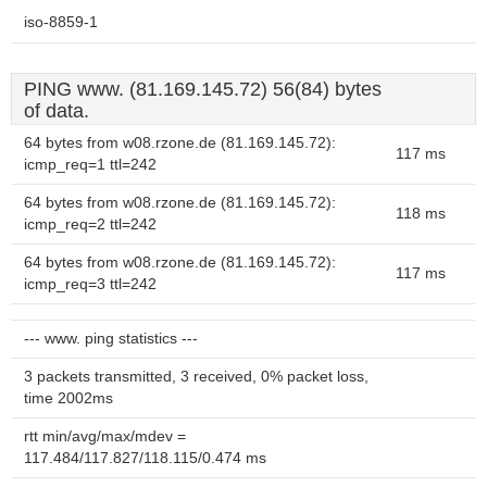
iso-8859-1
PING www. (81.169.145.72) 56(84) bytes
of data.
64 bytes from w08.rzone.de (81.169.145.72):
117 ms
icmp_req=1 ttl=242
64 bytes from w08.rzone.de (81.169.145.72):
118 ms
icmp_req=2 ttl=242
64 bytes from w08.rzone.de (81.169.145.72):
117 ms
icmp_req=3 ttl=242
--- www. ping statistics ---
3 packets transmitted, 3 received, 0% packet loss,
time 2002ms
rtt min/avg/max/mdev =
117.484/117.827/118.115/0.474 ms