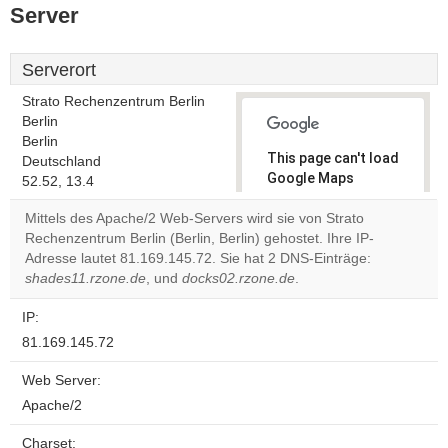
Server
Serverort
Strato Rechenzentrum Berlin
Berlin
Berlin
This page can't load
Deutschland
Google Maps
52.52, 13.4
correctly.
Mittels des Apache/2 Web-Servers wird sie von Strato
Rechenzentrum Berlin (Berlin, Berlin) gehostet. Ihre IP-
Do you
OK
Adresse lautet 81.169.145.72. Sie hat 2 DNS-Einträge:
own this
website?
shades11.rzone.de
, und
docks02.rzone.de
.
IP:
81.169.145.72
Web Server:
Apache/2
Charset: