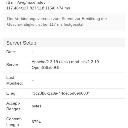
rtt min/avg/max/mdev =
117.484/117.827/118.115/0.474 ms
Der Verbindungsversuch zum Server zur Ermittlung der
Geschwindigkeit ist bei 117 ms festgesetzt.
Server Setup
Date:
--
Apache/2.2.19 (Unix) mod_ssl/2.2.19
Server:
OpenSSL/0.9.8r
Last-
--
Modified:
ETag:
"3c23b8-1a8a-44dec5d6eb680"
Accept-
bytes
Ranges:
Content-
6794
Length: