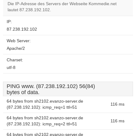
Die IP-Adresse des Servers der Webseite Kommedie.net
lautet 87.238.192.102.
IP:
87.238.192.102
Web Server:
Apache/2
Charset:
utf-8
PING www. (87.238.192.102) 56(84)
bytes of data.
64 bytes from sh2102.evanzo-server.de
116 ms
(87.238.192.102): icmp_req=1 ttl=51
64 bytes from sh2102.evanzo-server.de
116 ms
(87.238.192.102): icmp_req=2 ttl=51
64 bytes from sh2102.evanzo-server.de