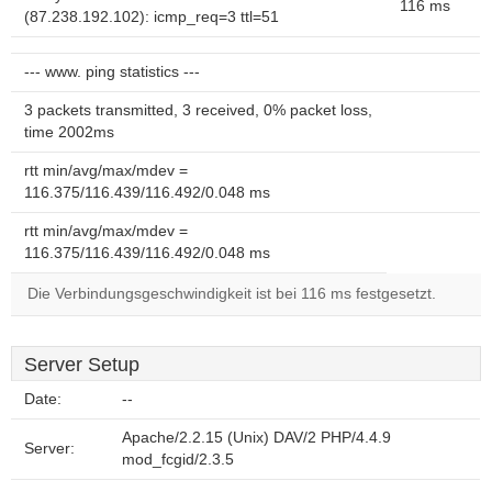
116 ms
(87.238.192.102): icmp_req=3 ttl=51
--- www. ping statistics ---
3 packets transmitted, 3 received, 0% packet loss,
time 2002ms
rtt min/avg/max/mdev =
116.375/116.439/116.492/0.048 ms
rtt min/avg/max/mdev =
116.375/116.439/116.492/0.048 ms
Die Verbindungsgeschwindigkeit ist bei 116 ms festgesetzt.
Server Setup
Date:
--
Apache/2.2.15 (Unix) DAV/2 PHP/4.4.9
Server:
mod_fcgid/2.3.5