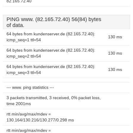
82.165.72.40
PING www. (82.165.72.40) 56(84) bytes
of data.
64 bytes from kundenserver.de (82.165.72.40):
130 ms
icmp_seq=1 ttl=54
64 bytes from kundenserver.de (82.165.72.40):
130 ms
icmp_seq=2 ttl=54
64 bytes from kundenserver.de (82.165.72.40):
130 ms
icmp_seq=3 ttl=54
--- www. ping statistics ---
3 packets transmitted, 3 received, 0% packet loss,
time 2001ms
rtt min/avg/max/mdev =
130.164/130.216/130.277/0.298 ms
rtt min/avg/max/mdev =