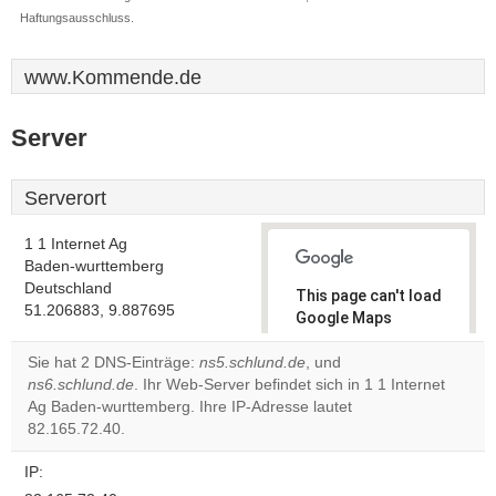
Haftungsausschluss.
www.Kommende.de
Server
Serverort
1 1 Internet Ag
Baden-wurttemberg
Deutschland
This page can't load
51.206883, 9.887695
Google Maps
correctly.
Sie hat 2 DNS-Einträge:
ns5.schlund.de
, und
ns6.schlund.de
. Ihr Web-Server befindet sich in 1 1 Internet
Do you
OK
Ag Baden-wurttemberg. Ihre IP-Adresse lautet
own this
website?
82.165.72.40.
IP: