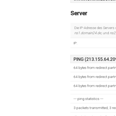
Server
Die IP-Adresse des Servers
ns1.domain24.de
, und
ns2
IP:
PING (213.155.64.209
64 bytes from redirect.par
64 bytes from redirect.par
64 bytes from redirect.par
--- ping statistics ---
3 packets transmitted, 3 r