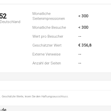
Monatliche
52
< 300
Seitenimpressionen
n Deutschland
< 300
Monatliche Besuche
--
Wert pro Besucher
€ 356,8
Geschätzter Wert
--
Externe Verweise
--
Anzahl der Seiten
8 . Geschätzte Werte, lesen Sie den Haftungsausschluss.
.de