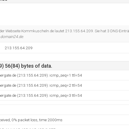
 der Webseite Kommkuscheln.de lautet 213.155.64.209. Sie hat 3 DNS-Eintr
.domain24.de
.
213.155.64.209
) 56(84) bytes of data.
tnergate.de (213.155.64.209): icmp_seq=1 ttl=54
tnergate.de (213.155.64.209): icmp_seq=2 ttl=54
tnergate.de (213.155.64.209): icmp_seq=3 ttl=54
eceived, 0% packet loss, time 2000ms