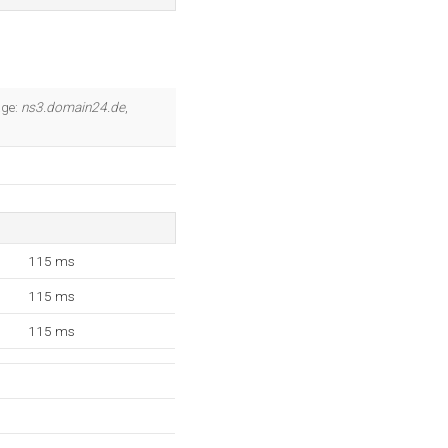
äge:
ns3.domain24.de
,
115 ms
115 ms
115 ms