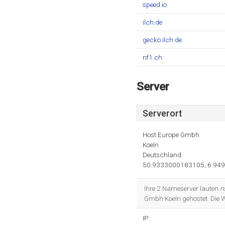
speed.io
ilch.de
gecko.ilch.de
nf1.ch
Server
Serverort
Host Europe Gmbh
Koeln
Deutschland
50.9333000183105, 6.94
Ihre 2 Nameserver lauten
n
Gmbh Koeln gehostet. Die 
IP: