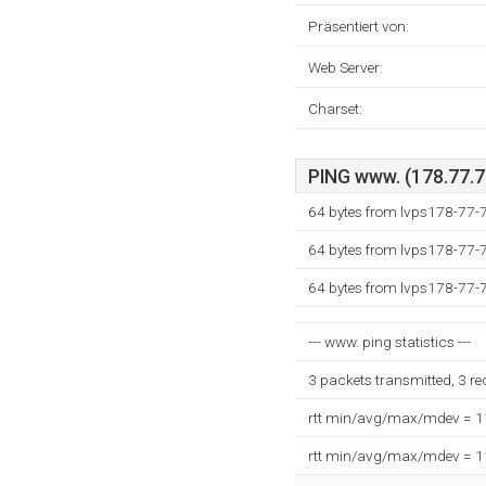
Präsentiert von:
Web Server:
Charset:
PING www. (178.77.73
64 bytes from lvps178-77-
64 bytes from lvps178-77-
64 bytes from lvps178-77-
--- www. ping statistics ---
3 packets transmitted, 3 r
rtt min/avg/max/mdev = 
rtt min/avg/max/mdev = 