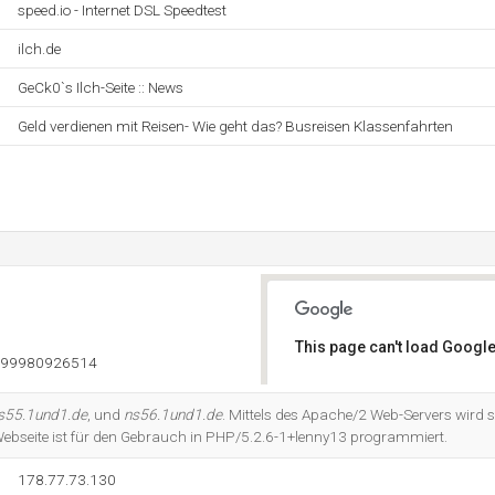
speed.io - Internet DSL Speedtest
ilch.de
GeCk0`s Ilch-Seite :: News
Geld verdienen mit Reisen- Wie geht das? Busreisen Klassenfahrten
This page can't load Google
999980926514
Do you own this website?
s55.1und1.de
, und
ns56.1und1.de
. Mittels des Apache/2 Web-Servers wird 
Webseite ist für den Gebrauch in PHP/5.2.6-1+lenny13 programmiert.
178.77.73.130