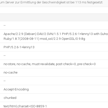
 Server zur Ermittlung der Geschwindigkeit ist bei 113 ms festgesetzt.
--
Apache/2.2.9 (Debian) DAV/2 SVN/1.5.1 PHP/5.2.6-1+lenny13 with Suh
Ruby/1.8.7(2008-08-11) mod_ssl/2.2.9 OpenSSL/0.9.8g
PHP/5.2.6-1+lenny13
--
no-store, no-cache, must-revalidate, post-check=0, pre-check=0
no-cache
--
Accept-Encoding
chunked
text/html;charset=ISO-8859-1