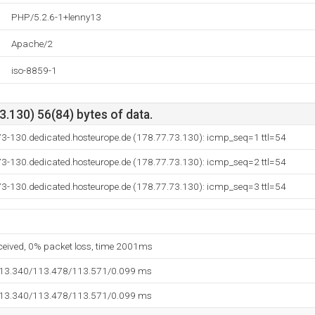
PHP/5.2.6-1+lenny13
Apache/2
iso-8859-1
.130) 56(84) bytes of data.
73-130.dedicated.hosteurope.de (178.77.73.130): icmp_seq=1 ttl=54
73-130.dedicated.hosteurope.de (178.77.73.130): icmp_seq=2 ttl=54
73-130.dedicated.hosteurope.de (178.77.73.130): icmp_seq=3 ttl=54
eceived, 0% packet loss, time 2001ms
113.340/113.478/113.571/0.099 ms
113.340/113.478/113.571/0.099 ms