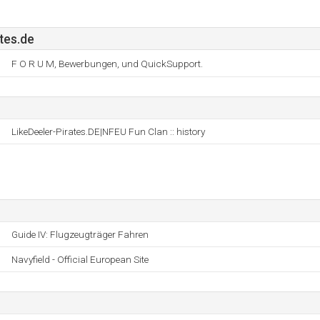
tes.de
F O R U M, Bewerbungen, und QuickSupport.
LikeDeeler-Pirates.DE|NFEU Fun Clan :: history
Guide IV: Flugzeugträger Fahren
Navyfield - Official European Site