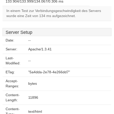
133.904/133.999/134.067/0.306 ms
In einem Test zur Verbindungsgeschwindigkeit des Servers
wurde eine Zeit von 134 ms aufgezeichnet.
Server Setup
Date:
--
Server:
Apache/1.3.41
Last-
--
Modified:
ETag:
"5a4dda-2e78-4e266dd7"
Accept-
bytes
Ranges:
Content-
11896
Length:
Content-
text/html