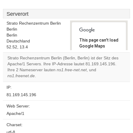
Serverort
Strato Rechenzentrum Berlin
Berlin
Berlin
This page can't load
Deutschland
Google Maps
52.52, 13.4
correctly.
Strato Rechenzentrum Berlin (Berlin, Berlin) ist der Sitz des
Apache/1 Servers. Ihre IP-Adresse lautet 81.169.145.196.
Do you
OK
Ihre 2 Nameserver lauten
ns1.free-net.net
own this
, und
website?
ns1.freenet.de
.
IP:
81.169.145.196
Web Server:
Apache/1
Charset:
utf-8