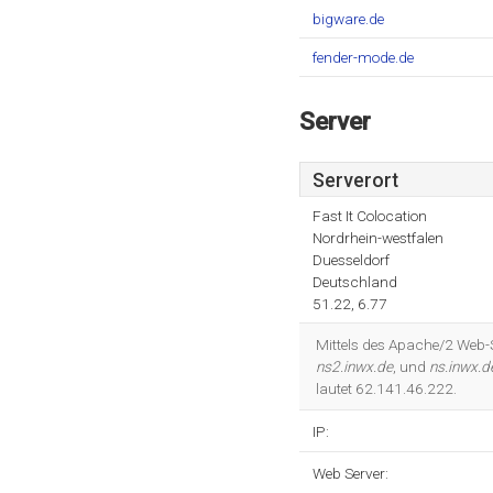
bigware.de
fender-mode.de
Server
Serverort
Fast It Colocation
Nordrhein-westfalen
Duesseldorf
Deutschland
51.22, 6.77
Mittels des Apache/2 Web-Se
ns2.inwx.de
, und
ns.inwx.d
lautet 62.141.46.222.
IP:
Web Server: