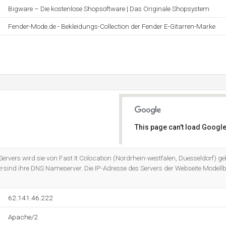
Bigware – Die kostenlose Shopsoftware | Das Originale Shopsystem
Fender-Mode.de - Bekleidungs-Collection der Fender E-Gitarren-Marke
This page can't load Google
Do you own this website?
rvers wird sie von Fast It Colocation (Nordrhein-westfalen, Duesseldorf) ge
e
sind ihre DNS Nameserver. Die IP-Adresse des Servers der Webseite Mode
62.141.46.222
Apache/2