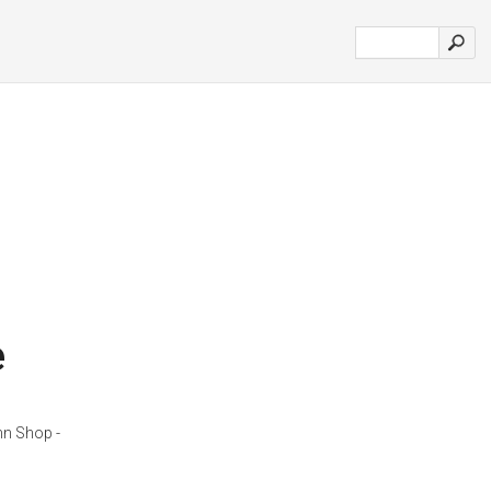
e
hn Shop -