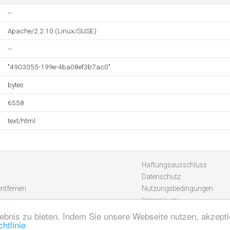
--
Apache/2.2.10 (Linux/SUSE)
--
"4903055-199e-4ba08ef3b7ac0"
bytes
6558
text/html
Haftungsausschluss
Datenschutz
entfernen
Nutzungsbedingungen
Impressum
ebnis zu bieten. Indem Sie unsere Webseite nutzen, akzept
htlinie