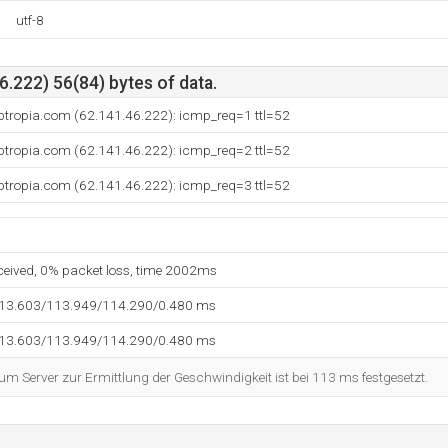
utf-8
.222) 56(84) bytes of data.
btropia.com (62.141.46.222): icmp_req=1 ttl=52
btropia.com (62.141.46.222): icmp_req=2 ttl=52
btropia.com (62.141.46.222): icmp_req=3 ttl=52
eceived, 0% packet loss, time 2002ms
113.603/113.949/114.290/0.480 ms
113.603/113.949/114.290/0.480 ms
 Server zur Ermittlung der Geschwindigkeit ist bei 113 ms festgesetzt.