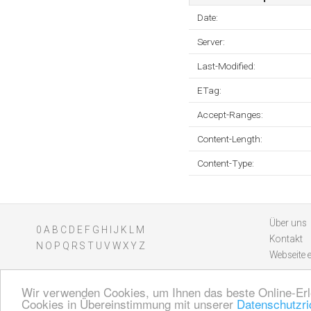
Date:
Server:
Last-Modified:
ETag:
Accept-Ranges:
Content-Length:
Content-Type:
Über uns
0
A
B
C
D
E
F
G
H
I
J
K
L
M
Kontakt
N
O
P
Q
R
S
T
U
V
W
X
Y
Z
Webseite 
Wir verwenden Cookies, um Ihnen das beste Online-Erl
Cookies in Übereinstimmung mit unserer
Datenschutzric