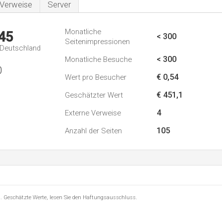
Verweise
Server
Monatliche
45
< 300
Seitenimpressionen
n Deutschland
< 300
Monatliche Besuche
0
€ 0,54
Wert pro Besucher
€ 451,1
Geschätzter Wert
4
Externe Verweise
105
Anzahl der Seiten
8 . Geschätzte Werte, lesen Sie den Haftungsausschluss.