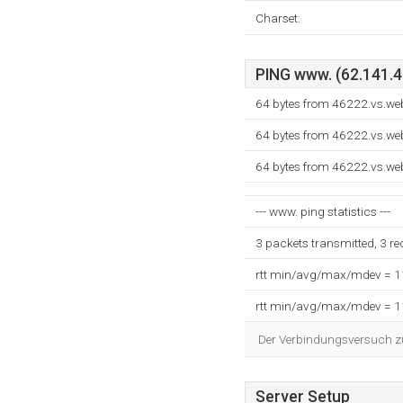
Charset:
PING www. (62.141.46
64 bytes from 46222.vs.we
64 bytes from 46222.vs.we
64 bytes from 46222.vs.we
--- www. ping statistics ---
3 packets transmitted, 3 r
rtt min/avg/max/mdev = 
rtt min/avg/max/mdev = 
Der Verbindungsversuch zum
Server Setup