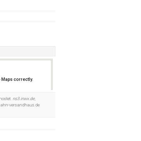
 Maps correctly.
OK
hostet.
ns3.inwx.de
,
llbahn-versandhaus.de