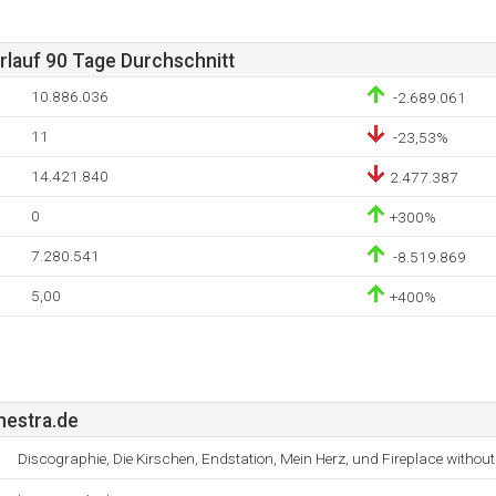
lauf 90 Tage Durchschnitt
10.886.036
-2.689.061
11
-23,53%
14.421.840
2.477.387
0
+300%
7.280.541
-8.519.869
5,00
+400%
estra.de
Discographie, Die Kirschen, Endstation, Mein Herz, und Fireplace without