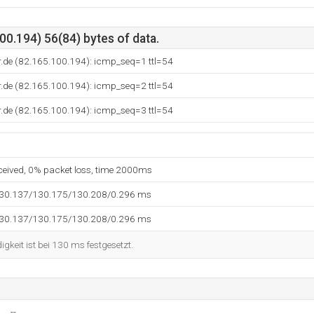
0.194) 56(84) bytes of data.
r.de (82.165.100.194): icmp_seq=1 ttl=54
r.de (82.165.100.194): icmp_seq=2 ttl=54
r.de (82.165.100.194): icmp_seq=3 ttl=54
eceived, 0% packet loss, time 2000ms
130.137/130.175/130.208/0.296 ms
130.137/130.175/130.208/0.296 ms
keit ist bei 130 ms festgesetzt.
--