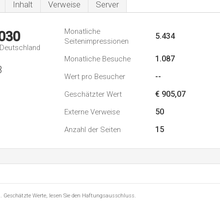
Inhalt
Verweise
Server
Monatliche
.030
5.434
Seitenimpressionen
n Deutschland
1.087
Monatliche Besuche
3
--
Wert pro Besucher
€ 905,07
Geschätzter Wert
50
Externe Verweise
15
Anzahl der Seiten
8 . Geschätzte Werte, lesen Sie den Haftungsausschluss.