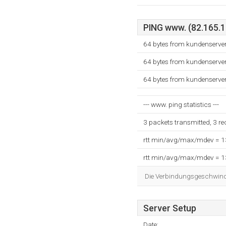
PING www. (82.165.10
64 bytes from kundenserve
64 bytes from kundenserve
64 bytes from kundenserve
--- www. ping statistics ---
3 packets transmitted, 3 r
rtt min/avg/max/mdev = 
rtt min/avg/max/mdev = 
Die Verbindungsgeschwindig
Server Setup
Date: