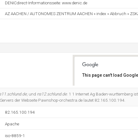
DENICdirect-Informationsseite: www.denic.de
AZ AACHEN / AUTONOMES ZENTRUM AACHEN » index » Abbruch » ZSK
This page can't load Google
Do you own this website?
s11.schlund.de
, und
ns12.schlund.de
. 1 1 Internet Ag Baden-wurttemberg is
s Servers der Webseite Pawnshop-orchestra.de lautet 82.165.100.194.
82.165.100.194
Apache
iso-8859-1