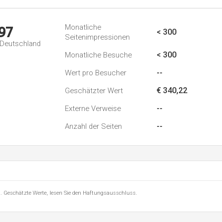
Monatliche
97
< 300
Seitenimpressionen
n Deutschland
< 300
Monatliche Besuche
--
Wert pro Besucher
€ 340,22
Geschätzter Wert
--
Externe Verweise
--
Anzahl der Seiten
8 . Geschätzte Werte, lesen Sie den Haftungsausschluss.