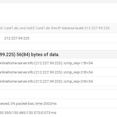
6.1und1.de
, und
ns65.1und1.de
. Ihre IP-Adresse lautet 212.227.99.225.
212.227.99.225
9.225) 56(84) bytes of data.
nlinehome-server.info (212.227.99.225): icmp_req=1 ttl=54
nlinehome-server.info (212.227.99.225): icmp_req=2 ttl=54
nlinehome-server.info (212.227.99.225): icmp_req=3 ttl=54
eceived, 0% packet loss, time 2002ms
130.393/130.485/130.573/0.073 ms