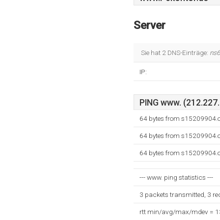
Server
Sie hat 2 DNS-Einträge:
ns6
IP:
PING www. (212.227.9
64 bytes from s15209904.o
64 bytes from s15209904.o
64 bytes from s15209904.o
--- www. ping statistics ---
3 packets transmitted, 3 r
rtt min/avg/max/mdev = 