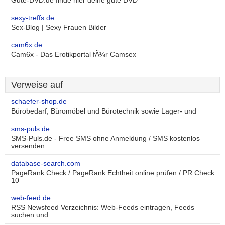
Gute-DVD.de finde hier deine gute DVD
sexy-treffs.de
Sex-Blog | Sexy Frauen Bilder
cam6x.de
Cam6x - Das Erotikportal fÃ¼r Camsex
Verweise auf
schaefer-shop.de
Bürobedarf, Büromöbel und Bürotechnik sowie Lager- und
sms-puls.de
SMS-Puls.de - Free SMS ohne Anmeldung / SMS kostenlos
versenden
database-search.com
PageRank Check / PageRank Echtheit online prüfen / PR Check
10
web-feed.de
RSS Newsfeed Verzeichnis: Web-Feeds eintragen, Feeds
suchen und