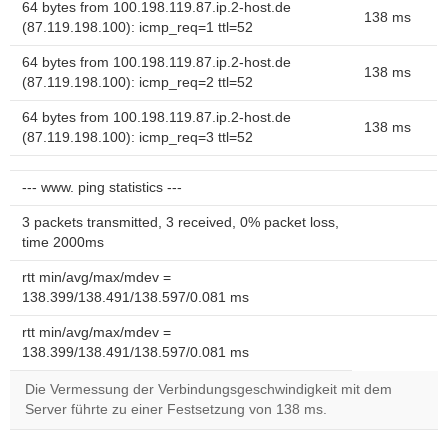
64 bytes from 100.198.119.87.ip.2-host.de
138 ms
(87.119.198.100): icmp_req=1 ttl=52
64 bytes from 100.198.119.87.ip.2-host.de
138 ms
(87.119.198.100): icmp_req=2 ttl=52
64 bytes from 100.198.119.87.ip.2-host.de
138 ms
(87.119.198.100): icmp_req=3 ttl=52
--- www. ping statistics ---
3 packets transmitted, 3 received, 0% packet loss,
time 2000ms
rtt min/avg/max/mdev =
138.399/138.491/138.597/0.081 ms
rtt min/avg/max/mdev =
138.399/138.491/138.597/0.081 ms
Die Vermessung der Verbindungsgeschwindigkeit mit dem
Server führte zu einer Festsetzung von 138 ms.