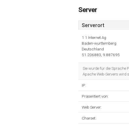
Server
Serverort
1 1 Internet Ag
Baden-wurttemberg
Deutschland
51.206883, 9.887695
Sie wurde für die Sprache 
Apache Web-Servers wird si
IP:
Präsentiert von:
Web Server:
Charset: