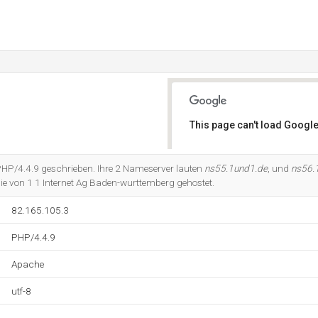
This page can't load Google
Do you own this website?
PHP/4.4.9 geschrieben. Ihre 2 Nameserver lauten
ns55.1und1.de
, und
ns56.
e von 1 1 Internet Ag Baden-wurttemberg gehostet.
82.165.105.3
PHP/4.4.9
Apache
utf-8