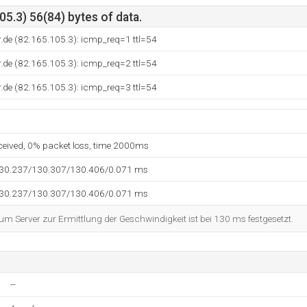
5.3) 56(84) bytes of data.
.de (82.165.105.3): icmp_req=1 ttl=54
.de (82.165.105.3): icmp_req=2 ttl=54
.de (82.165.105.3): icmp_req=3 ttl=54
eceived, 0% packet loss, time 2000ms
130.237/130.307/130.406/0.071 ms
130.237/130.307/130.406/0.071 ms
 Server zur Ermittlung der Geschwindigkeit ist bei 130 ms festgesetzt.
--