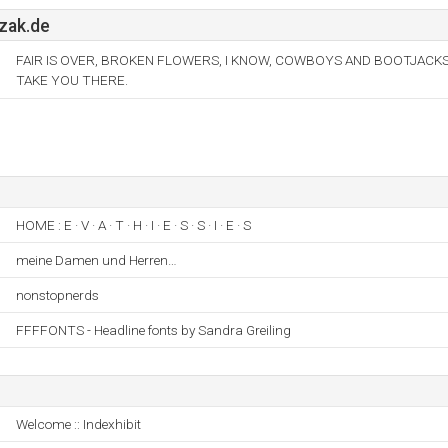
zak.de
FAIR IS OVER, BROKEN FLOWERS, I KNOW, COWBOYS AND BOOTJACKS
TAKE YOU THERE.
HOME : E · V · A · T · H · I · E · S · S · I · E · S
meine Damen und Herren…
nonstopnerds
FFFFONTS - Headline fonts by Sandra Greiling
Welcome :: Indexhibit