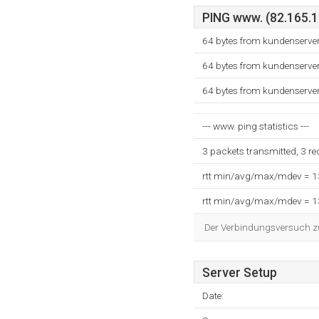
PING www. (82.165.10
64 bytes from kundenserver
64 bytes from kundenserver
64 bytes from kundenserver
--- www. ping statistics ---
3 packets transmitted, 3 r
rtt min/avg/max/mdev = 
rtt min/avg/max/mdev = 
Der Verbindungsversuch zum
Server Setup
Date: